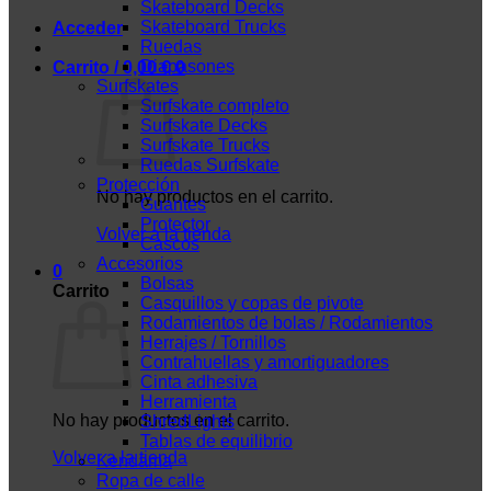
Skateboard Decks
Skateboard Trucks
Acceder
Ruedas
Diapasones
Carrito /
0,00
€
0
Surfskates
Surfskate completo
Surfskate Decks
Surfskate Trucks
Ruedas Surfskate
Protección
No hay productos en el carrito.
Guantes
Protector
Volver a la tienda
Cascos
Accesorios
0
Bolsas
Carrito
Casquillos y copas de pivote
Rodamientos de bolas / Rodamientos
Herrajes / Tornillos
Contrahuellas y amortiguadores
Cinta adhesiva
Herramienta
No hay productos en el carrito.
ShredLights
Tablas de equilibrio
Volver a la tienda
Kendama
Ropa de calle