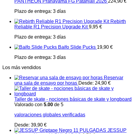
PANTHEON Pranayama FG Patanjali 2026
224,90
€
Plazo de entrega:
3 días
Rebirth
Reliable R1 Precision Upgrade Kit
9,95
€
Plazo de entrega:
3 días
Baifo Slide Pucks
19,90
€
Plazo de entrega:
3 días
Los más vendidos
Reservar
una sala de ensayo por horas
Desde:
24,90
€
Taller de skate - nociones básicas de skate y longboard
Valorado con
5.00
de 5
valoraciones globales verificadas
Desde:
39,90
€
JESSUP