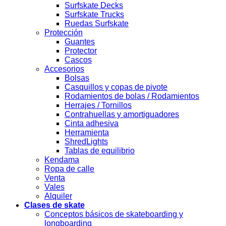
Surfskate Decks
Surfskate Trucks
Ruedas Surfskate
Protección
Guantes
Protector
Cascos
Accesorios
Bolsas
Casquillos y copas de pivote
Rodamientos de bolas / Rodamientos
Herrajes / Tornillos
Contrahuellas y amortiguadores
Cinta adhesiva
Herramienta
ShredLights
Tablas de equilibrio
Kendama
Ropa de calle
Venta
Vales
Alquiler
Clases de skate
Conceptos básicos de skateboarding y
longboarding