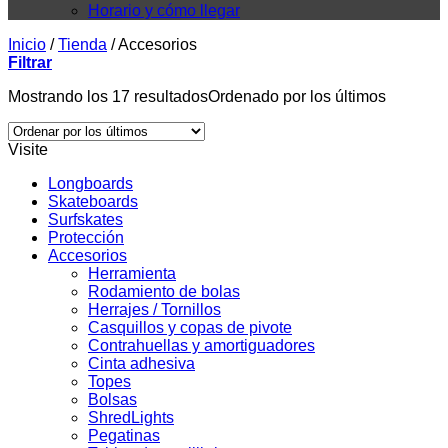
Horario y cómo llegar
Inicio
/
Tienda
/
Accesorios
Filtrar
Mostrando los 17 resultados
Ordenado por los últimos
Visite
Longboards
Skateboards
Surfskates
Protección
Accesorios
Herramienta
Rodamiento de bolas
Herrajes / Tornillos
Casquillos y copas de pivote
Contrahuellas y amortiguadores
Cinta adhesiva
Topes
Bolsas
ShredLights
Pegatinas