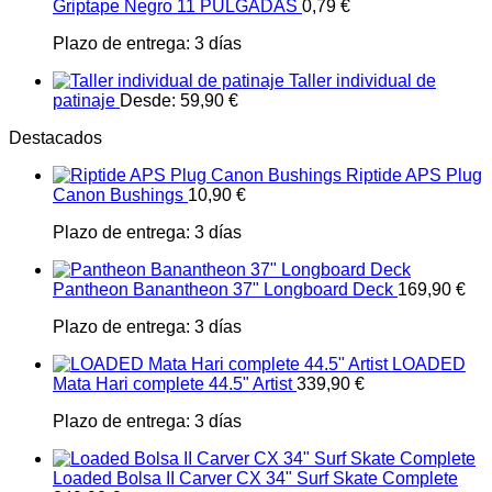
Griptape Negro 11 PULGADAS
0,79
€
Plazo de entrega:
3 días
Taller individual de
patinaje
Desde:
59,90
€
Destacados
Riptide APS Plug
Canon Bushings
10,90
€
Plazo de entrega:
3 días
Pantheon Banantheon 37" Longboard Deck
169,90
€
Plazo de entrega:
3 días
LOADED
Mata Hari complete 44.5" Artist
339,90
€
Plazo de entrega:
3 días
Loaded Bolsa II Carver CX 34" Surf Skate Complete