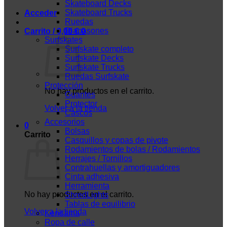
Skateboard Decks
Skateboard Trucks
Acceder
Ruedas
Diapasones
Carrito /
0,00
€
0
Surfskates
Surfskate completo
Surfskate Decks
Surfskate Trucks
Ruedas Surfskate
Protección
No hay productos en el carrito.
Guantes
Protector
Volver a la tienda
Cascos
Accesorios
0
Bolsas
Carrito
Casquillos y copas de pivote
Rodamientos de bolas / Rodamientos
Herrajes / Tornillos
Contrahuellas y amortiguadores
Cinta adhesiva
Herramienta
No hay productos en el carrito.
ShredLights
Tablas de equilibrio
Volver a la tienda
Kendama
Ropa de calle