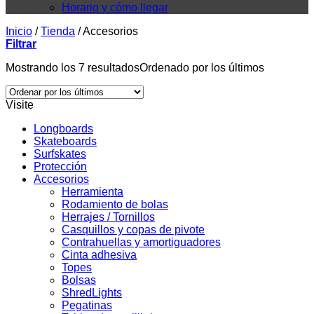
Horario y cómo llegar
Inicio
/
Tienda
/
Accesorios
Filtrar
Mostrando los 7 resultados
Ordenado por los últimos
Visite
Longboards
Skateboards
Surfskates
Protección
Accesorios
Herramienta
Rodamiento de bolas
Herrajes / Tornillos
Casquillos y copas de pivote
Contrahuellas y amortiguadores
Cinta adhesiva
Topes
Bolsas
ShredLights
Pegatinas