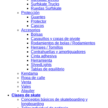
Surfskate Trucks
Ruedas Surfskate
Protección
Guantes
Protector
Cascos
Accesorios
Bolsas
Casquillos y copas de pivote
Rodamientos de bolas / Rodamientos
Herrajes / Tornillos
Contrahuellas y amortiguadores
Cinta adhesiva
Herramienta
ShredLights
Tablas de equilibrio
Kendama
Ropa de calle
Venta
Vales
Alquiler
Clases de skate
Conceptos básicos de skateboarding y
longboarding