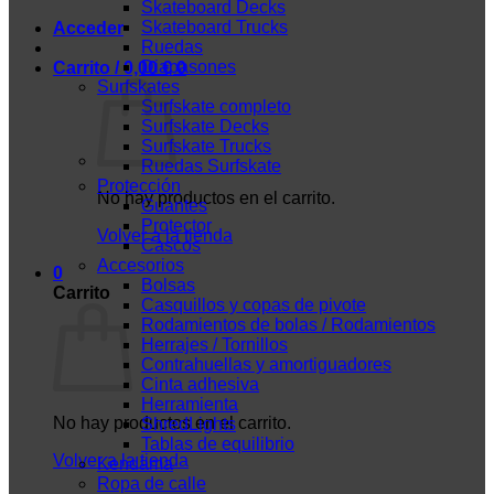
Skateboard Decks
Skateboard Trucks
Acceder
Ruedas
Diapasones
Carrito /
0,00
€
0
Surfskates
Surfskate completo
Surfskate Decks
Surfskate Trucks
Ruedas Surfskate
Protección
No hay productos en el carrito.
Guantes
Protector
Volver a la tienda
Cascos
Accesorios
0
Bolsas
Carrito
Casquillos y copas de pivote
Rodamientos de bolas / Rodamientos
Herrajes / Tornillos
Contrahuellas y amortiguadores
Cinta adhesiva
Herramienta
No hay productos en el carrito.
ShredLights
Tablas de equilibrio
Volver a la tienda
Kendama
Ropa de calle