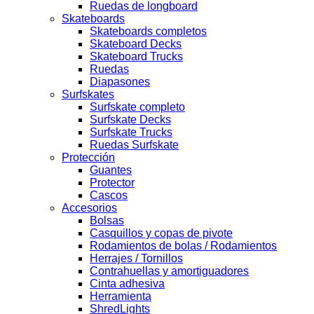
Ruedas de longboard
Skateboards
Skateboards completos
Skateboard Decks
Skateboard Trucks
Ruedas
Diapasones
Surfskates
Surfskate completo
Surfskate Decks
Surfskate Trucks
Ruedas Surfskate
Protección
Guantes
Protector
Cascos
Accesorios
Bolsas
Casquillos y copas de pivote
Rodamientos de bolas / Rodamientos
Herrajes / Tornillos
Contrahuellas y amortiguadores
Cinta adhesiva
Herramienta
ShredLights