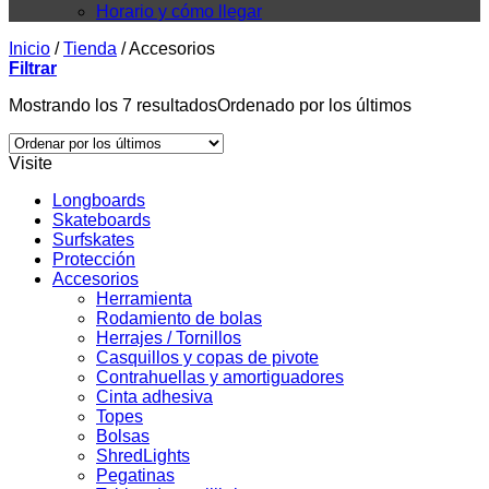
Horario y cómo llegar
Inicio
/
Tienda
/
Accesorios
Filtrar
Mostrando los 7 resultados
Ordenado por los últimos
Visite
Longboards
Skateboards
Surfskates
Protección
Accesorios
Herramienta
Rodamiento de bolas
Herrajes / Tornillos
Casquillos y copas de pivote
Contrahuellas y amortiguadores
Cinta adhesiva
Topes
Bolsas
ShredLights
Pegatinas