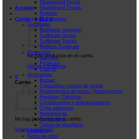
Skateboard Decks
Skateboard Trucks
Acceder
Ruedas
Diapasones
Carrito /
0,00
€
0
Surfskates
Surfskate completo
Surfskate Decks
Surfskate Trucks
Ruedas Surfskate
Protección
No hay productos en el carrito.
Guantes
Protector
Volver a la tienda
Cascos
Accesorios
0
Bolsas
Carrito
Casquillos y copas de pivote
Rodamientos de bolas / Rodamientos
Herrajes / Tornillos
Contrahuellas y amortiguadores
Cinta adhesiva
Herramienta
No hay productos en el carrito.
ShredLights
Tablas de equilibrio
Volver a la tienda
Kendama
Ropa de calle