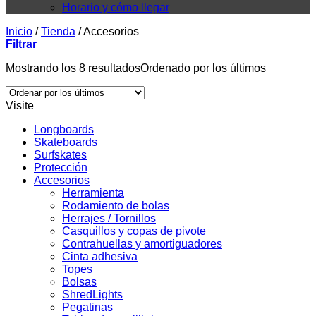
Horario y cómo llegar
Inicio
/
Tienda
/
Accesorios
Filtrar
Mostrando los 8 resultados
Ordenado por los últimos
Visite
Longboards
Skateboards
Surfskates
Protección
Accesorios
Herramienta
Rodamiento de bolas
Herrajes / Tornillos
Casquillos y copas de pivote
Contrahuellas y amortiguadores
Cinta adhesiva
Topes
Bolsas
ShredLights
Pegatinas