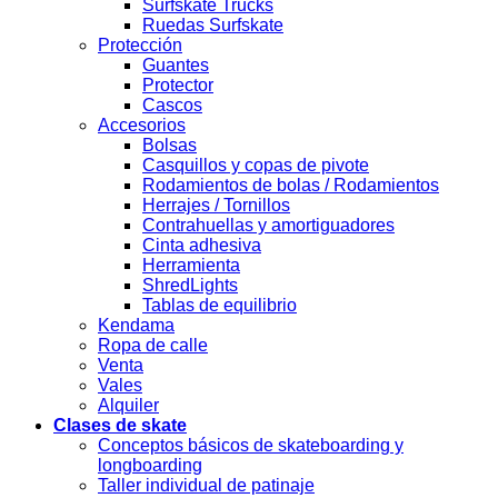
Surfskate Trucks
Ruedas Surfskate
Protección
Guantes
Protector
Cascos
Accesorios
Bolsas
Casquillos y copas de pivote
Rodamientos de bolas / Rodamientos
Herrajes / Tornillos
Contrahuellas y amortiguadores
Cinta adhesiva
Herramienta
ShredLights
Tablas de equilibrio
Kendama
Ropa de calle
Venta
Vales
Alquiler
Clases de skate
Conceptos básicos de skateboarding y
longboarding
Taller individual de patinaje