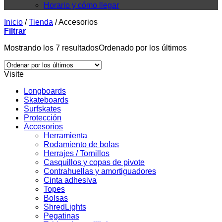
Horario y cómo llegar
Inicio
/
Tienda
/
Accesorios
Filtrar
Mostrando los 7 resultados
Ordenado por los últimos
Visite
Longboards
Skateboards
Surfskates
Protección
Accesorios
Herramienta
Rodamiento de bolas
Herrajes / Tornillos
Casquillos y copas de pivote
Contrahuellas y amortiguadores
Cinta adhesiva
Topes
Bolsas
ShredLights
Pegatinas