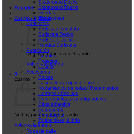
Skateboard Decks
Skateboard Trucks
Acceder
Ruedas
Diapasones
Carrito /
0,00
€
0
Surfskates
Surfskate completo
Surfskate Decks
Surfskate Trucks
Ruedas Surfskate
Protección
No hay productos en el carrito.
Guantes
Protector
Volver a la tienda
Cascos
Accesorios
0
Bolsas
Carrito
Casquillos y copas de pivote
Rodamientos de bolas / Rodamientos
Herrajes / Tornillos
Contrahuellas y amortiguadores
Cinta adhesiva
Herramienta
No hay productos en el carrito.
ShredLights
Tablas de equilibrio
Volver a la tienda
Kendama
Ropa de calle