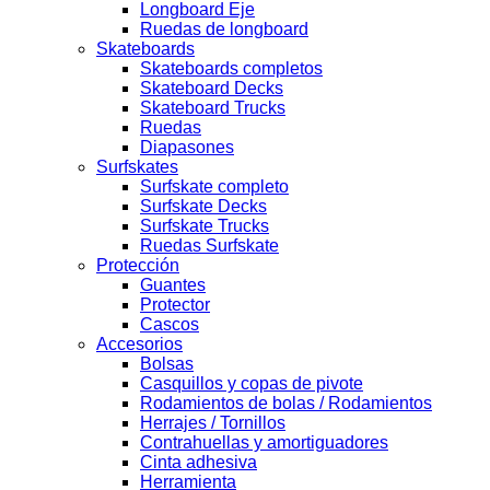
Longboard Eje
Ruedas de longboard
Skateboards
Skateboards completos
Skateboard Decks
Skateboard Trucks
Ruedas
Diapasones
Surfskates
Surfskate completo
Surfskate Decks
Surfskate Trucks
Ruedas Surfskate
Protección
Guantes
Protector
Cascos
Accesorios
Bolsas
Casquillos y copas de pivote
Rodamientos de bolas / Rodamientos
Herrajes / Tornillos
Contrahuellas y amortiguadores
Cinta adhesiva
Herramienta