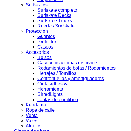
Surfskates
Surfskate completo
Surfskate Decks
Surfskate Trucks
Ruedas Surfskate
Protección
Guantes
Protector
Cascos
Accesorios
Bolsas
Casquillos y copas de pivote
Rodamientos de bolas / Rodamientos
Herrajes / Tornillos
Contrahuellas y amortiguadores
Cinta adhesiva
Herramienta
ShredLights
Tablas de equilibrio
Kendama
Ropa de calle
Venta
Vales
Alquiler