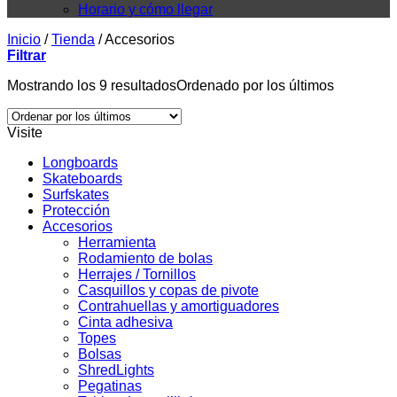
Horario y cómo llegar
Inicio
/
Tienda
/
Accesorios
Filtrar
Mostrando los 9 resultados
Ordenado por los últimos
Visite
Longboards
Skateboards
Surfskates
Protección
Accesorios
Herramienta
Rodamiento de bolas
Herrajes / Tornillos
Casquillos y copas de pivote
Contrahuellas y amortiguadores
Cinta adhesiva
Topes
Bolsas
ShredLights
Pegatinas