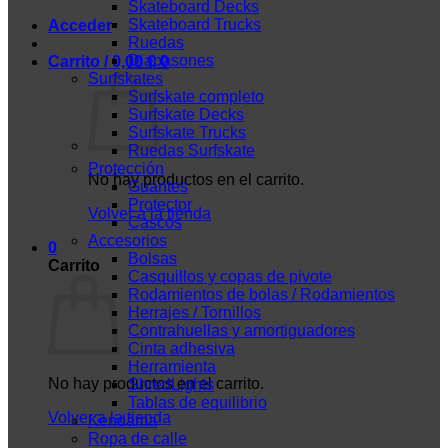
Skateboard Decks
Skateboard Trucks
Acceder
Ruedas
Diapasones
Carrito /
0,00
€
0
Surfskates
Surfskate completo
Surfskate Decks
Surfskate Trucks
Ruedas Surfskate
Protección
No hay productos en el carrito.
Guantes
Protector
Volver a la tienda
Cascos
Accesorios
0
Bolsas
Carrito
Casquillos y copas de pivote
Rodamientos de bolas / Rodamientos
Herrajes / Tornillos
Contrahuellas y amortiguadores
Cinta adhesiva
Herramienta
No hay productos en el carrito.
ShredLights
Tablas de equilibrio
Volver a la tienda
Kendama
Ropa de calle