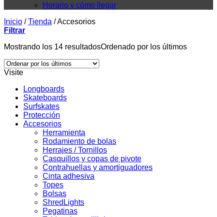
Horario y cómo llegar
Inicio
/
Tienda
/
Accesorios
Filtrar
Mostrando los 14 resultados
Ordenado por los últimos
Visite
Longboards
Skateboards
Surfskates
Protección
Accesorios
Herramienta
Rodamiento de bolas
Herrajes / Tornillos
Casquillos y copas de pivote
Contrahuellas y amortiguadores
Cinta adhesiva
Topes
Bolsas
ShredLights
Pegatinas