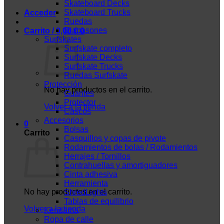
Skateboard Decks
Skateboard Trucks
Acceder
Ruedas
Diapasones
Carrito /
0,00
€
0
Surfskates
Surfskate completo
Surfskate Decks
Surfskate Trucks
Ruedas Surfskate
Protección
No hay productos en el carrito.
Guantes
Protector
Volver a la tienda
Cascos
Accesorios
0
Bolsas
Carrito
Casquillos y copas de pivote
Rodamientos de bolas / Rodamientos
Herrajes / Tornillos
Contrahuellas y amortiguadores
Cinta adhesiva
Herramienta
No hay productos en el carrito.
ShredLights
Tablas de equilibrio
Volver a la tienda
Kendama
Ropa de calle