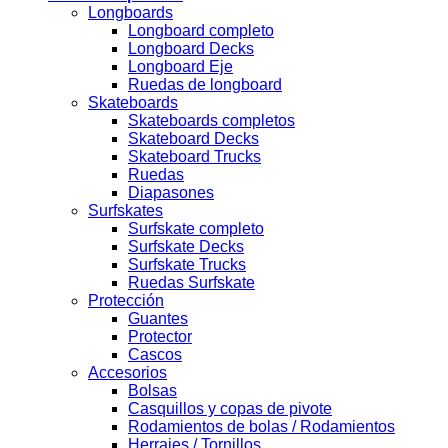
Longboards
Longboard completo
Longboard Decks
Longboard Eje
Ruedas de longboard
Skateboards
Skateboards completos
Skateboard Decks
Skateboard Trucks
Ruedas
Diapasones
Surfskates
Surfskate completo
Surfskate Decks
Surfskate Trucks
Ruedas Surfskate
Protección
Guantes
Protector
Cascos
Accesorios
Bolsas
Casquillos y copas de pivote
Rodamientos de bolas / Rodamientos
Herrajes / Tornillos