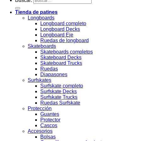
Buscar:
Tienda de patines
Longboards
Longboard completo
Longboard Decks
Longboard Eje
Ruedas de longboard
Skateboards
Skateboards completos
Skateboard Decks
Skateboard Trucks
Ruedas
Diapasones
Surfskates
Surfskate completo
Surfskate Decks
Surfskate Trucks
Ruedas Surfskate
Protección
Guantes
Protector
Cascos
Accesorios
Bolsas