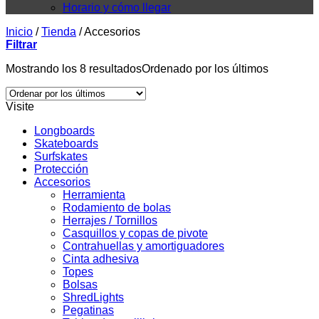
Horario y cómo llegar
Inicio
/
Tienda
/
Accesorios
Filtrar
Mostrando los 8 resultados
Ordenado por los últimos
Visite
Longboards
Skateboards
Surfskates
Protección
Accesorios
Herramienta
Rodamiento de bolas
Herrajes / Tornillos
Casquillos y copas de pivote
Contrahuellas y amortiguadores
Cinta adhesiva
Topes
Bolsas
ShredLights
Pegatinas