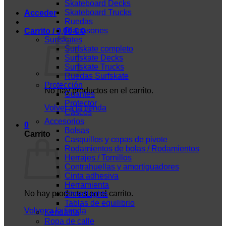
Skateboard Decks
Skateboard Trucks
Acceder
Ruedas
Diapasones
Carrito /
0,00
€
0
Surfskates
Surfskate completo
Surfskate Decks
Surfskate Trucks
Ruedas Surfskate
Protección
No hay productos en el carrito.
Guantes
Protector
Volver a la tienda
Cascos
Accesorios
0
Bolsas
Carrito
Casquillos y copas de pivote
Rodamientos de bolas / Rodamientos
Herrajes / Tornillos
Contrahuellas y amortiguadores
Cinta adhesiva
Herramienta
No hay productos en el carrito.
ShredLights
Tablas de equilibrio
Volver a la tienda
Kendama
Ropa de calle