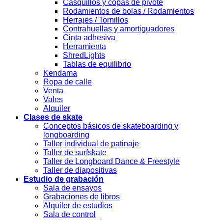
Casquillos y copas de pivote
Rodamientos de bolas / Rodamientos
Herrajes / Tornillos
Contrahuellas y amortiguadores
Cinta adhesiva
Herramienta
ShredLights
Tablas de equilibrio
Kendama
Ropa de calle
Venta
Vales
Alquiler
Clases de skate
Conceptos básicos de skateboarding y
longboarding
Taller individual de patinaje
Taller de surfskate
Taller de Longboard Dance & Freestyle
Taller de diapositivas
Estudio de grabación
Sala de ensayos
Grabaciones de libros
Alquiler de estudios
Sala de control