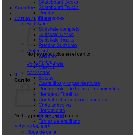
Skateboard Decks
Skateboard Trucks
Acceder
Ruedas
Diapasones
Carrito /
0,00
€
0
Surfskates
Surfskate completo
Surfskate Decks
Surfskate Trucks
Ruedas Surfskate
Protección
No hay productos en el carrito.
Guantes
Protector
Volver a la tienda
Cascos
Accesorios
0
Bolsas
Carrito
Casquillos y copas de pivote
Rodamientos de bolas / Rodamientos
Herrajes / Tornillos
Contrahuellas y amortiguadores
Cinta adhesiva
Herramienta
No hay productos en el carrito.
ShredLights
Tablas de equilibrio
Volver a la tienda
Kendama
Ropa de calle