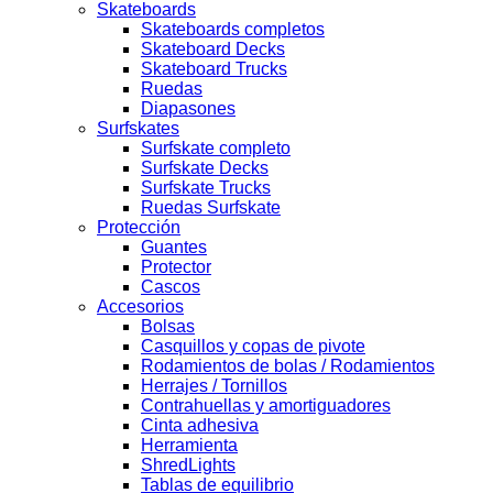
Skateboards
Skateboards completos
Skateboard Decks
Skateboard Trucks
Ruedas
Diapasones
Surfskates
Surfskate completo
Surfskate Decks
Surfskate Trucks
Ruedas Surfskate
Protección
Guantes
Protector
Cascos
Accesorios
Bolsas
Casquillos y copas de pivote
Rodamientos de bolas / Rodamientos
Herrajes / Tornillos
Contrahuellas y amortiguadores
Cinta adhesiva
Herramienta
ShredLights
Tablas de equilibrio