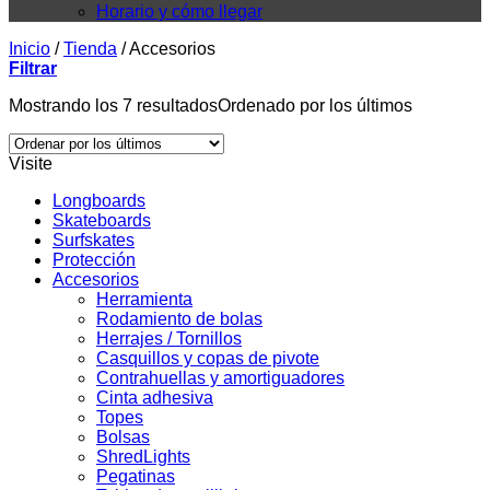
Horario y cómo llegar
Inicio
/
Tienda
/
Accesorios
Filtrar
Mostrando los 7 resultados
Ordenado por los últimos
Visite
Longboards
Skateboards
Surfskates
Protección
Accesorios
Herramienta
Rodamiento de bolas
Herrajes / Tornillos
Casquillos y copas de pivote
Contrahuellas y amortiguadores
Cinta adhesiva
Topes
Bolsas
ShredLights
Pegatinas