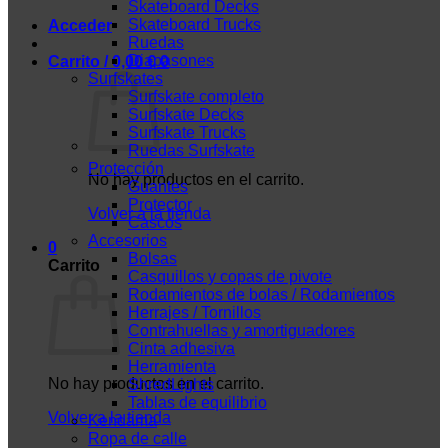
Skateboard Decks
Skateboard Trucks
Acceder
Ruedas
Diapasones
Carrito /
0,00
€
0
Surfskates
Surfskate completo
Surfskate Decks
Surfskate Trucks
Ruedas Surfskate
Protección
No hay productos en el carrito.
Guantes
Protector
Volver a la tienda
Cascos
Accesorios
0
Bolsas
Carrito
Casquillos y copas de pivote
Rodamientos de bolas / Rodamientos
Herrajes / Tornillos
Contrahuellas y amortiguadores
Cinta adhesiva
Herramienta
No hay productos en el carrito.
ShredLights
Tablas de equilibrio
Volver a la tienda
Kendama
Ropa de calle