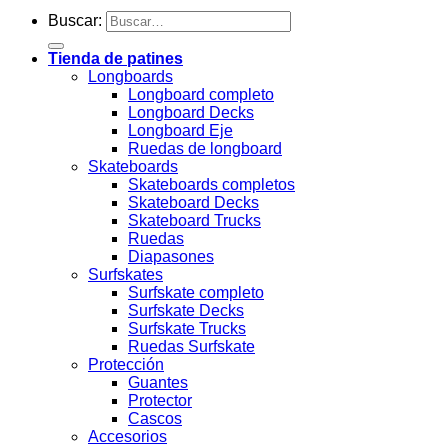
Buscar:
Tienda de patines
Longboards
Longboard completo
Longboard Decks
Longboard Eje
Ruedas de longboard
Skateboards
Skateboards completos
Skateboard Decks
Skateboard Trucks
Ruedas
Diapasones
Surfskates
Surfskate completo
Surfskate Decks
Surfskate Trucks
Ruedas Surfskate
Protección
Guantes
Protector
Cascos
Accesorios