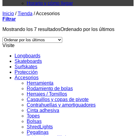
Horario y cómo llegar
Inicio
/
Tienda
/
Accesorios
Filtrar
Mostrando los 7 resultados
Ordenado por los últimos
Visite
Longboards
Skateboards
Surfskates
Protección
Accesorios
Herramienta
Rodamiento de bolas
Herrajes / Tornillos
Casquillos y copas de pivote
Contrahuellas y amortiguadores
Cinta adhesiva
Topes
Bolsas
ShredLights
Pegatinas