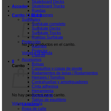
Skateboard Decks
Skateboard Trucks
Acceder
Ruedas
Diapasones
Carrito /
0,00
€
0
Surfskates
Surfskate completo
Surfskate Decks
Surfskate Trucks
Ruedas Surfskate
Protección
No hay productos en el carrito.
Guantes
Protector
Volver a la tienda
Cascos
Accesorios
0
Bolsas
Carrito
Casquillos y copas de pivote
Rodamientos de bolas / Rodamientos
Herrajes / Tornillos
Contrahuellas y amortiguadores
Cinta adhesiva
Herramienta
No hay productos en el carrito.
ShredLights
Tablas de equilibrio
Volver a la tienda
Kendama
Ropa de calle