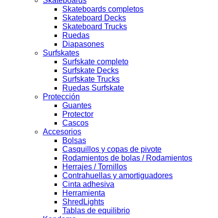
Skateboards
Skateboards completos
Skateboard Decks
Skateboard Trucks
Ruedas
Diapasones
Surfskates
Surfskate completo
Surfskate Decks
Surfskate Trucks
Ruedas Surfskate
Protección
Guantes
Protector
Cascos
Accesorios
Bolsas
Casquillos y copas de pivote
Rodamientos de bolas / Rodamientos
Herrajes / Tornillos
Contrahuellas y amortiguadores
Cinta adhesiva
Herramienta
ShredLights
Tablas de equilibrio