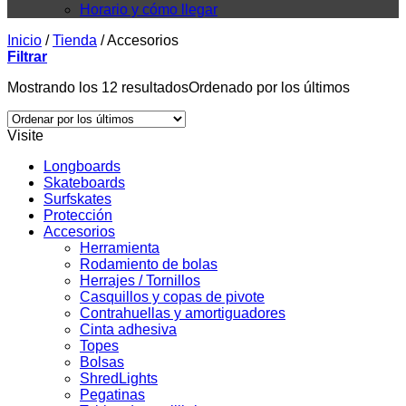
Horario y cómo llegar
Inicio
/
Tienda
/
Accesorios
Filtrar
Mostrando los 12 resultados
Ordenado por los últimos
Visite
Longboards
Skateboards
Surfskates
Protección
Accesorios
Herramienta
Rodamiento de bolas
Herrajes / Tornillos
Casquillos y copas de pivote
Contrahuellas y amortiguadores
Cinta adhesiva
Topes
Bolsas
ShredLights
Pegatinas