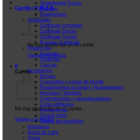
Skateboard Trucks
Carrito /
0,00
€
0
Ruedas
Diapasones
Surfskates
Surfskate completo
Surfskate Decks
Surfskate Trucks
Ruedas Surfskate
No hay productos en el carrito.
Protección
Guantes
Volver a la tienda
Protector
Cascos
0
Accesorios
Carrito
Bolsas
Casquillos y copas de pivote
Rodamientos de bolas / Rodamientos
Herrajes / Tornillos
Contrahuellas y amortiguadores
Cinta adhesiva
No hay productos en el carrito.
Herramienta
ShredLights
Volver a la tienda
Tablas de equilibrio
Kendama
Ropa de calle
Venta