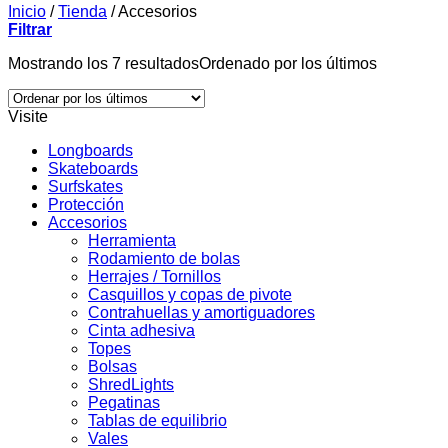
Inicio
/
Tienda
/
Accesorios
Filtrar
Mostrando los 7 resultados
Ordenado por los últimos
Visite
Longboards
Skateboards
Surfskates
Protección
Accesorios
Herramienta
Rodamiento de bolas
Herrajes / Tornillos
Casquillos y copas de pivote
Contrahuellas y amortiguadores
Cinta adhesiva
Topes
Bolsas
ShredLights
Pegatinas
Tablas de equilibrio
Vales