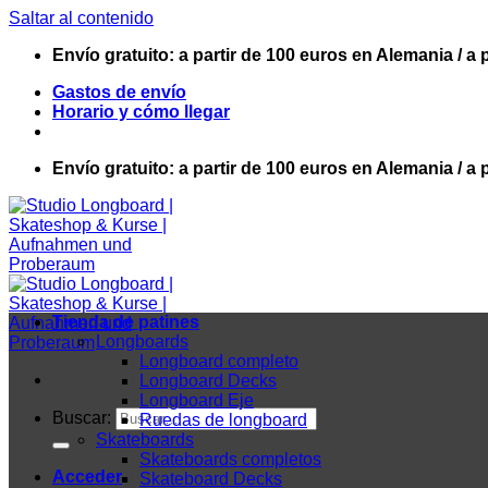
Saltar al contenido
Envío gratuito: a partir de 100 euros en Alemania / a 
Gastos de envío
Horario y cómo llegar
Envío gratuito: a partir de 100 euros en Alemania / a 
Tienda de patines
Longboards
Longboard completo
Longboard Decks
Longboard Eje
Buscar:
Ruedas de longboard
Skateboards
Skateboards completos
Acceder
Skateboard Decks