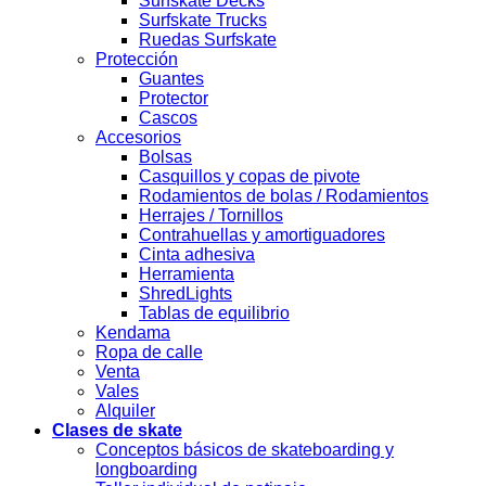
Surfskate Decks
Surfskate Trucks
Ruedas Surfskate
Protección
Guantes
Protector
Cascos
Accesorios
Bolsas
Casquillos y copas de pivote
Rodamientos de bolas / Rodamientos
Herrajes / Tornillos
Contrahuellas y amortiguadores
Cinta adhesiva
Herramienta
ShredLights
Tablas de equilibrio
Kendama
Ropa de calle
Venta
Vales
Alquiler
Clases de skate
Conceptos básicos de skateboarding y
longboarding