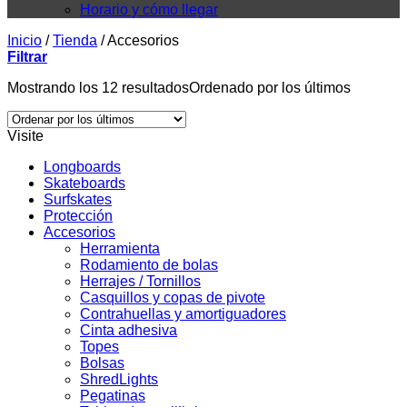
Horario y cómo llegar
Inicio
/
Tienda
/
Accesorios
Filtrar
Mostrando los 12 resultados
Ordenado por los últimos
Visite
Longboards
Skateboards
Surfskates
Protección
Accesorios
Herramienta
Rodamiento de bolas
Herrajes / Tornillos
Casquillos y copas de pivote
Contrahuellas y amortiguadores
Cinta adhesiva
Topes
Bolsas
ShredLights
Pegatinas