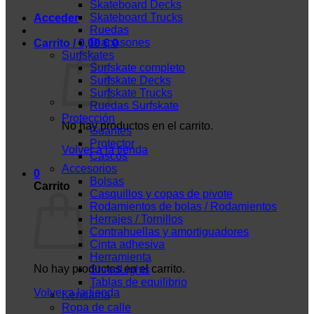
Skateboard Decks
Skateboard Trucks
Acceder
Ruedas
Diapasones
Carrito /
0,00
€
0
Surfskates
Surfskate completo
Surfskate Decks
Surfskate Trucks
Ruedas Surfskate
Protección
No hay productos en el carrito.
Guantes
Protector
Volver a la tienda
Cascos
Accesorios
0
Bolsas
Carrito
Casquillos y copas de pivote
Rodamientos de bolas / Rodamientos
Herrajes / Tornillos
Contrahuellas y amortiguadores
Cinta adhesiva
Herramienta
No hay productos en el carrito.
ShredLights
Tablas de equilibrio
Volver a la tienda
Kendama
Ropa de calle