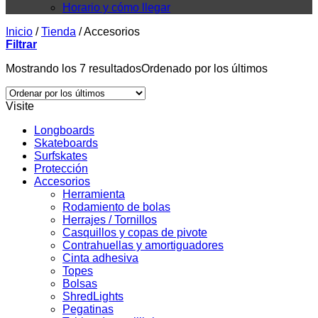
Horario y cómo llegar
Inicio
/
Tienda
/
Accesorios
Filtrar
Mostrando los 7 resultados
Ordenado por los últimos
Visite
Longboards
Skateboards
Surfskates
Protección
Accesorios
Herramienta
Rodamiento de bolas
Herrajes / Tornillos
Casquillos y copas de pivote
Contrahuellas y amortiguadores
Cinta adhesiva
Topes
Bolsas
ShredLights
Pegatinas