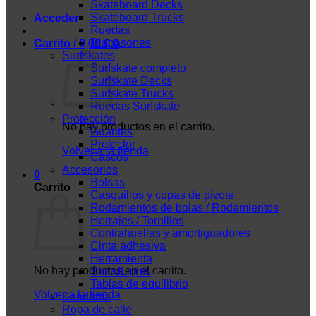
Skateboard Decks
Skateboard Trucks
Acceder
Ruedas
Diapasones
Carrito /
0,00
€
0
Surfskates
Surfskate completo
Surfskate Decks
Surfskate Trucks
Ruedas Surfskate
Protección
No hay productos en el carrito.
Guantes
Protector
Volver a la tienda
Cascos
Accesorios
0
Bolsas
Carrito
Casquillos y copas de pivote
Rodamientos de bolas / Rodamientos
Herrajes / Tornillos
Contrahuellas y amortiguadores
Cinta adhesiva
Herramienta
No hay productos en el carrito.
ShredLights
Tablas de equilibrio
Volver a la tienda
Kendama
Ropa de calle