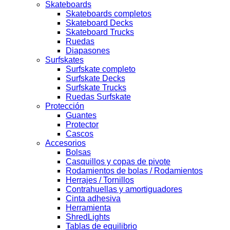
Skateboards
Skateboards completos
Skateboard Decks
Skateboard Trucks
Ruedas
Diapasones
Surfskates
Surfskate completo
Surfskate Decks
Surfskate Trucks
Ruedas Surfskate
Protección
Guantes
Protector
Cascos
Accesorios
Bolsas
Casquillos y copas de pivote
Rodamientos de bolas / Rodamientos
Herrajes / Tornillos
Contrahuellas y amortiguadores
Cinta adhesiva
Herramienta
ShredLights
Tablas de equilibrio