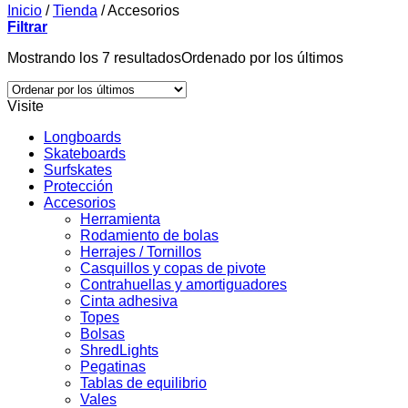
Inicio
/
Tienda
/
Accesorios
Filtrar
Mostrando los 7 resultados
Ordenado por los últimos
Visite
Longboards
Skateboards
Surfskates
Protección
Accesorios
Herramienta
Rodamiento de bolas
Herrajes / Tornillos
Casquillos y copas de pivote
Contrahuellas y amortiguadores
Cinta adhesiva
Topes
Bolsas
ShredLights
Pegatinas
Tablas de equilibrio
Vales