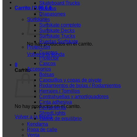
Skateboard Trucks
Carrito /
0,00
€
0
Ruedas
Diapasones
Surfskates
Surfskate completo
Surfskate Decks
Surfskate Trucks
Ruedas Surfskate
No hay productos en el carrito.
Protección
Guantes
Volver a la tienda
Protector
Cascos
0
Accesorios
Carrito
Bolsas
Casquillos y copas de pivote
Rodamientos de bolas / Rodamientos
Herrajes / Tornillos
Contrahuellas y amortiguadores
Cinta adhesiva
No hay productos en el carrito.
Herramienta
ShredLights
Volver a la tienda
Tablas de equilibrio
Kendama
Ropa de calle
Venta