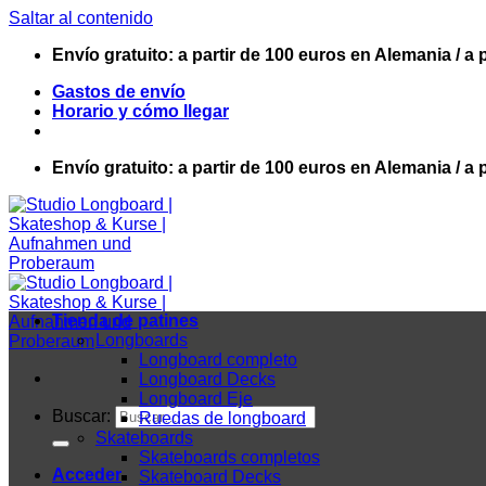
Saltar al contenido
Envío gratuito: a partir de 100 euros en Alemania / a 
Gastos de envío
Horario y cómo llegar
Envío gratuito: a partir de 100 euros en Alemania / a 
Tienda de patines
Longboards
Longboard completo
Longboard Decks
Longboard Eje
Buscar:
Ruedas de longboard
Skateboards
Skateboards completos
Acceder
Skateboard Decks