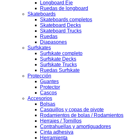
Longboard Eje
Ruedas de longboard
Skateboards
Skateboards completos
Skateboard Decks
Skateboard Trucks
Ruedas
Diapasones
Surfskates
Surfskate completo
Surfskate Decks
Surfskate Trucks
Ruedas Surfskate
Protección
Guantes
Protector
Cascos
Accesorios
Bolsas
Casquillos y copas de pivote
Rodamientos de bolas / Rodamientos
Herrajes / Tornillos
Contrahuellas y amortiguadores
Cinta adhesiva
Herramienta