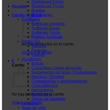
Skateboard Decks
Skateboard Trucks
Acceder
Ruedas
Diapasones
Carrito /
0,00
€
0
Surfskates
Surfskate completo
Surfskate Decks
Surfskate Trucks
Ruedas Surfskate
Protección
No hay productos en el carrito.
Guantes
Protector
Volver a la tienda
Cascos
Accesorios
0
Bolsas
Carrito
Casquillos y copas de pivote
Rodamientos de bolas / Rodamientos
Herrajes / Tornillos
Contrahuellas y amortiguadores
Cinta adhesiva
Herramienta
No hay productos en el carrito.
ShredLights
Tablas de equilibrio
Volver a la tienda
Kendama
Ropa de calle