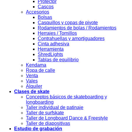
Protector
Cascos
Accesorios
Bolsas
Casquillos y copas de pivote
Rodamientos de bolas / Rodamientos
Herrajes / Tornillos
Contrahuellas y amortiguadores
Cinta adhesiva
Herramienta
ShredLights
Tablas de equilibrio
Kendama
Ropa de calle
Venta
Vales
Alquiler
Clases de skate
Conceptos básicos de skateboarding y
longboarding
Taller individual de patinaje
Taller de surfskate
Taller de Longboard Dance & Freestyle
Taller de diapositivas
Estudio de grabación