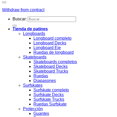
Withdraw from contract
Buscar:
Tienda de patines
Longboards
Longboard completo
Longboard Decks
Longboard Eje
Ruedas de longboard
Skateboards
Skateboards completos
Skateboard Decks
Skateboard Trucks
Ruedas
Diapasones
Surfskates
Surfskate completo
Surfskate Decks
Surfskate Trucks
Ruedas Surfskate
Protección
Guantes