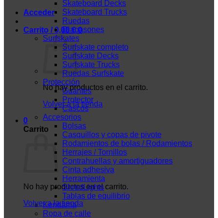
Skateboard Decks
Skateboard Trucks
Acceder
Ruedas
Diapasones
Carrito /
0,00
€
0
Surfskates
Surfskate completo
Surfskate Decks
Surfskate Trucks
Ruedas Surfskate
Protección
No hay productos en el carrito.
Guantes
Protector
Volver a la tienda
Cascos
Accesorios
0
Bolsas
Carrito
Casquillos y copas de pivote
Rodamientos de bolas / Rodamientos
Herrajes / Tornillos
Contrahuellas y amortiguadores
Cinta adhesiva
Herramienta
No hay productos en el carrito.
ShredLights
Tablas de equilibrio
Volver a la tienda
Kendama
Ropa de calle