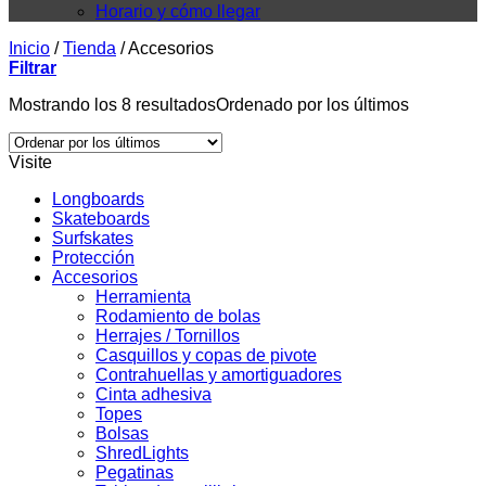
Horario y cómo llegar
Inicio
/
Tienda
/
Accesorios
Filtrar
Mostrando los 8 resultados
Ordenado por los últimos
Visite
Longboards
Skateboards
Surfskates
Protección
Accesorios
Herramienta
Rodamiento de bolas
Herrajes / Tornillos
Casquillos y copas de pivote
Contrahuellas y amortiguadores
Cinta adhesiva
Topes
Bolsas
ShredLights
Pegatinas