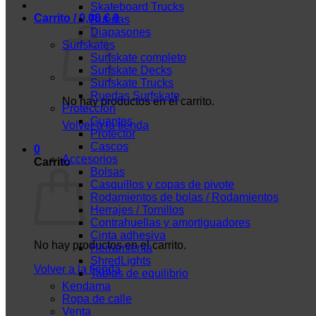
Skateboard Trucks
Carrito /
0,00
€
0
Ruedas
Diapasones
Surfskates
Surfskate completo
Surfskate Decks
Surfskate Trucks
Ruedas Surfskate
No hay productos en el carrito.
Protección
Guantes
Volver a la tienda
Protector
Cascos
0
Accesorios
Carrito
Bolsas
Casquillos y copas de pivote
Rodamientos de bolas / Rodamientos
Herrajes / Tornillos
Contrahuellas y amortiguadores
Cinta adhesiva
No hay productos en el carrito.
Herramienta
ShredLights
Volver a la tienda
Tablas de equilibrio
Kendama
Ropa de calle
Venta