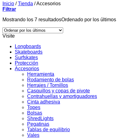
Inicio
/
Tienda
/
Accesorios
Filtrar
Mostrando los 7 resultados
Ordenado por los últimos
Visite
Longboards
Skateboards
Surfskates
Protección
Accesorios
Herramienta
Rodamiento de bolas
Herrajes / Tornillos
Casquillos y copas de pivote
Contrahuellas y amortiguadores
Cinta adhesiva
Topes
Bolsas
ShredLights
Pegatinas
Tablas de equilibrio
Vales