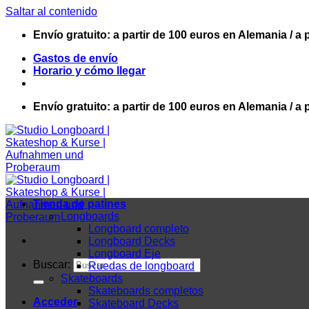
Saltar al contenido
Envío gratuito: a partir de 100 euros en Alemania / a 
Gastos de envío
Horario y cómo llegar
Envío gratuito: a partir de 100 euros en Alemania / a 
Tienda de patines
Longboards
Longboard completo
Longboard Decks
Longboard Eje
Buscar:
Ruedas de longboard
Skateboards
Skateboards completos
Acceder
Skateboard Decks