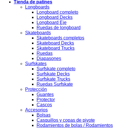
Tienda de patines
Longboards
Longboard completo
Longboard Decks
Longboard Eje
Ruedas de longboard
Skateboards
Skateboards completos
Skateboard Decks
Skateboard Trucks
Ruedas
Diapasones
Surfskates
Surfskate completo
Surfskate Decks
Surfskate Trucks
Ruedas Surfskate
Protección
Guantes
Protector
Cascos
Accesorios
Bolsas
Casquillos y copas de pivote
Rodamientos de bolas / Rodamientos