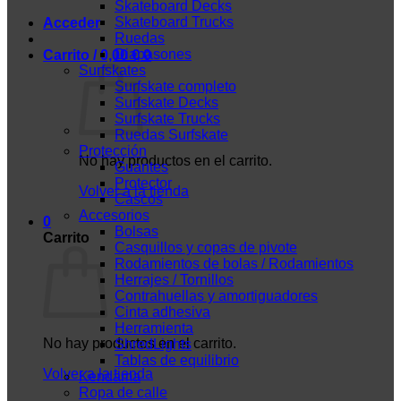
Skateboard Decks
Skateboard Trucks
Acceder
Ruedas
Diapasones
Carrito /
0,00
€
0
Surfskates
Surfskate completo
Surfskate Decks
Surfskate Trucks
Ruedas Surfskate
Protección
No hay productos en el carrito.
Guantes
Protector
Volver a la tienda
Cascos
Accesorios
0
Bolsas
Carrito
Casquillos y copas de pivote
Rodamientos de bolas / Rodamientos
Herrajes / Tornillos
Contrahuellas y amortiguadores
Cinta adhesiva
Herramienta
No hay productos en el carrito.
ShredLights
Tablas de equilibrio
Volver a la tienda
Kendama
Ropa de calle