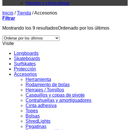
Horario y cómo llegar
Inicio
/
Tienda
/
Accesorios
Filtrar
Mostrando los 9 resultados
Ordenado por los últimos
Visite
Longboards
Skateboards
Surfskates
Protección
Accesorios
Herramienta
Rodamiento de bolas
Herrajes / Tornillos
Casquillos y copas de pivote
Contrahuellas y amortiguadores
Cinta adhesiva
Topes
Bolsas
ShredLights
Pegatinas