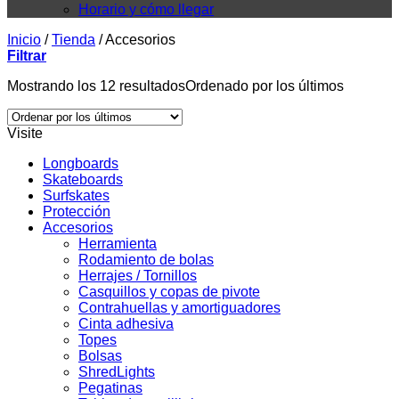
Horario y cómo llegar
Inicio
/
Tienda
/
Accesorios
Filtrar
Mostrando los 12 resultados
Ordenado por los últimos
Visite
Longboards
Skateboards
Surfskates
Protección
Accesorios
Herramienta
Rodamiento de bolas
Herrajes / Tornillos
Casquillos y copas de pivote
Contrahuellas y amortiguadores
Cinta adhesiva
Topes
Bolsas
ShredLights
Pegatinas