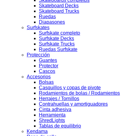
Skateboards completos
Skateboard Decks
Skateboard Trucks
Ruedas
Diapasones
Surfskates
Surfskate completo
Surfskate Decks
Surfskate Trucks
Ruedas Surfskate
Protección
Guantes
Protector
Cascos
Accesorios
Bolsas
Casquillos y copas de pivote
Rodamientos de bolas / Rodamientos
Herrajes / Tornillos
Contrahuellas y amortiguadores
Cinta adhesiva
Herramienta
ShredLights
Tablas de equilibrio
Kendama