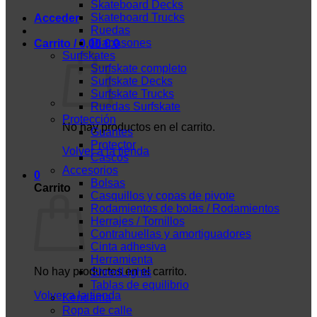
Skateboard Decks
Skateboard Trucks
Acceder
Ruedas
Diapasones
Carrito /
0,00
€
0
Surfskates
Surfskate completo
Surfskate Decks
Surfskate Trucks
Ruedas Surfskate
Protección
No hay productos en el carrito.
Guantes
Protector
Volver a la tienda
Cascos
Accesorios
0
Bolsas
Carrito
Casquillos y copas de pivote
Rodamientos de bolas / Rodamientos
Herrajes / Tornillos
Contrahuellas y amortiguadores
Cinta adhesiva
Herramienta
No hay productos en el carrito.
ShredLights
Tablas de equilibrio
Volver a la tienda
Kendama
Ropa de calle