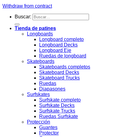
Withdraw from contract
Buscar:
Tienda de patines
Longboards
Longboard completo
Longboard Decks
Longboard Eje
Ruedas de longboard
Skateboards
Skateboards completos
Skateboard Decks
Skateboard Trucks
Ruedas
Diapasones
Surfskates
Surfskate completo
Surfskate Decks
Surfskate Trucks
Ruedas Surfskate
Protección
Guantes
Protector