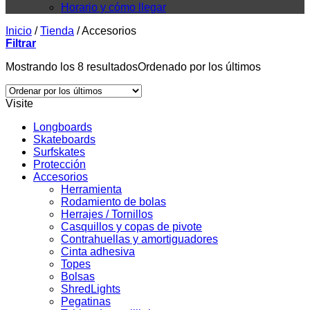
Horario y cómo llegar
Inicio
/
Tienda
/
Accesorios
Filtrar
Mostrando los 8 resultados
Ordenado por los últimos
Visite
Longboards
Skateboards
Surfskates
Protección
Accesorios
Herramienta
Rodamiento de bolas
Herrajes / Tornillos
Casquillos y copas de pivote
Contrahuellas y amortiguadores
Cinta adhesiva
Topes
Bolsas
ShredLights
Pegatinas