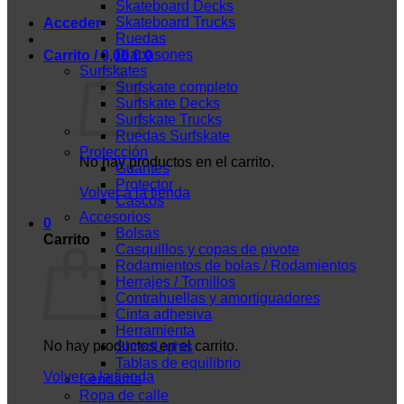
Skateboard Decks
Skateboard Trucks
Acceder
Ruedas
Diapasones
Carrito /
0,00
€
0
Surfskates
Surfskate completo
Surfskate Decks
Surfskate Trucks
Ruedas Surfskate
Protección
No hay productos en el carrito.
Guantes
Protector
Volver a la tienda
Cascos
Accesorios
0
Bolsas
Carrito
Casquillos y copas de pivote
Rodamientos de bolas / Rodamientos
Herrajes / Tornillos
Contrahuellas y amortiguadores
Cinta adhesiva
Herramienta
No hay productos en el carrito.
ShredLights
Tablas de equilibrio
Volver a la tienda
Kendama
Ropa de calle