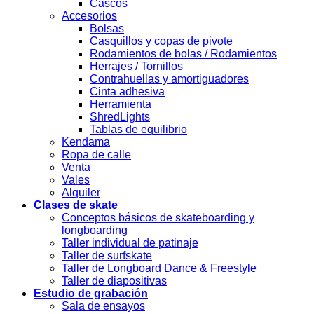
Cascos
Accesorios
Bolsas
Casquillos y copas de pivote
Rodamientos de bolas / Rodamientos
Herrajes / Tornillos
Contrahuellas y amortiguadores
Cinta adhesiva
Herramienta
ShredLights
Tablas de equilibrio
Kendama
Ropa de calle
Venta
Vales
Alquiler
Clases de skate
Conceptos básicos de skateboarding y
longboarding
Taller individual de patinaje
Taller de surfskate
Taller de Longboard Dance & Freestyle
Taller de diapositivas
Estudio de grabación
Sala de ensayos