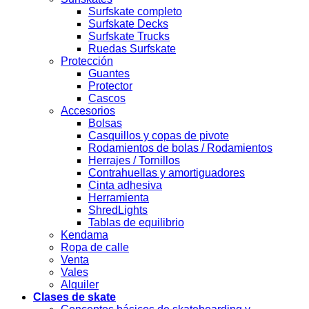
Surfskate completo
Surfskate Decks
Surfskate Trucks
Ruedas Surfskate
Protección
Guantes
Protector
Cascos
Accesorios
Bolsas
Casquillos y copas de pivote
Rodamientos de bolas / Rodamientos
Herrajes / Tornillos
Contrahuellas y amortiguadores
Cinta adhesiva
Herramienta
ShredLights
Tablas de equilibrio
Kendama
Ropa de calle
Venta
Vales
Alquiler
Clases de skate