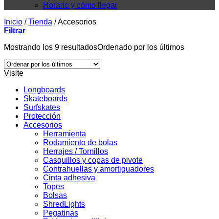
Horario y cómo llegar
Inicio
/
Tienda
/
Accesorios
Filtrar
Mostrando los 9 resultados
Ordenado por los últimos
Visite
Longboards
Skateboards
Surfskates
Protección
Accesorios
Herramienta
Rodamiento de bolas
Herrajes / Tornillos
Casquillos y copas de pivote
Contrahuellas y amortiguadores
Cinta adhesiva
Topes
Bolsas
ShredLights
Pegatinas