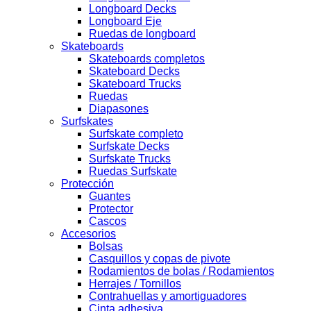
Longboard Decks
Longboard Eje
Ruedas de longboard
Skateboards
Skateboards completos
Skateboard Decks
Skateboard Trucks
Ruedas
Diapasones
Surfskates
Surfskate completo
Surfskate Decks
Surfskate Trucks
Ruedas Surfskate
Protección
Guantes
Protector
Cascos
Accesorios
Bolsas
Casquillos y copas de pivote
Rodamientos de bolas / Rodamientos
Herrajes / Tornillos
Contrahuellas y amortiguadores
Cinta adhesiva