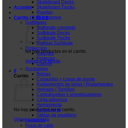
Skateboard Decks
Skateboard Trucks
Acceder
Ruedas
Diapasones
Carrito /
0,00
€
0
Surfskates
Surfskate completo
Surfskate Decks
Surfskate Trucks
Ruedas Surfskate
Protección
No hay productos en el carrito.
Guantes
Protector
Volver a la tienda
Cascos
Accesorios
0
Bolsas
Carrito
Casquillos y copas de pivote
Rodamientos de bolas / Rodamientos
Herrajes / Tornillos
Contrahuellas y amortiguadores
Cinta adhesiva
Herramienta
No hay productos en el carrito.
ShredLights
Tablas de equilibrio
Volver a la tienda
Kendama
Ropa de calle