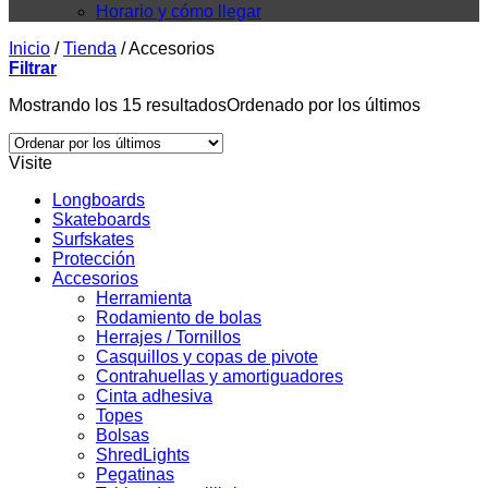
Horario y cómo llegar
Inicio
/
Tienda
/
Accesorios
Filtrar
Mostrando los 15 resultados
Ordenado por los últimos
Visite
Longboards
Skateboards
Surfskates
Protección
Accesorios
Herramienta
Rodamiento de bolas
Herrajes / Tornillos
Casquillos y copas de pivote
Contrahuellas y amortiguadores
Cinta adhesiva
Topes
Bolsas
ShredLights
Pegatinas