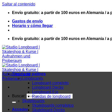
Saltar al contenido
Envío gratuito: a partir de 100 euros en Alemania / a 
Gastos de envío
Horario y cómo llegar
Envío gratuito: a partir de 100 euros en Alemania / a 
Tienda de patines
Longboards
Longboard completo
Longboard Decks
Longboard Eje
Buscar:
Ruedas de longboard
Skateboards
Skateboards completos
Acceder
Skateboard Decks