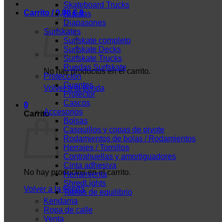
Skateboard Trucks
Carrito /
0,00
€
0
Ruedas
Diapasones
Surfskates
Surfskate completo
Surfskate Decks
Surfskate Trucks
Ruedas Surfskate
No hay productos en el carrito.
Protección
Guantes
Volver a la tienda
Protector
Cascos
0
Accesorios
Carrito
Bolsas
Casquillos y copas de pivote
Rodamientos de bolas / Rodamientos
Herrajes / Tornillos
Contrahuellas y amortiguadores
Cinta adhesiva
No hay productos en el carrito.
Herramienta
ShredLights
Volver a la tienda
Tablas de equilibrio
Kendama
Ropa de calle
Venta