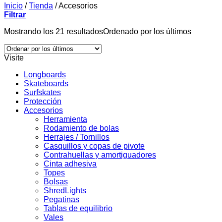
Inicio
/
Tienda
/
Accesorios
Filtrar
Mostrando los 21 resultados
Ordenado por los últimos
Visite
Longboards
Skateboards
Surfskates
Protección
Accesorios
Herramienta
Rodamiento de bolas
Herrajes / Tornillos
Casquillos y copas de pivote
Contrahuellas y amortiguadores
Cinta adhesiva
Topes
Bolsas
ShredLights
Pegatinas
Tablas de equilibrio
Vales