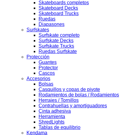
Skateboards completos
Skateboard Decks
Skateboard Trucks
Ruedas
Diapasones
Surfskates
Surfskate completo
Surfskate Decks
Surfskate Trucks
Ruedas Surfskate
Protección
Guantes
Protector
Cascos
Accesorios
Bolsas
Casquillos y copas de pivote
Rodamientos de bolas / Rodamientos
Herrajes / Tornillos
Contrahuellas y amortiguadores
Cinta adhesiva
Herramienta
ShredLights
Tablas de equilibrio
Kendama