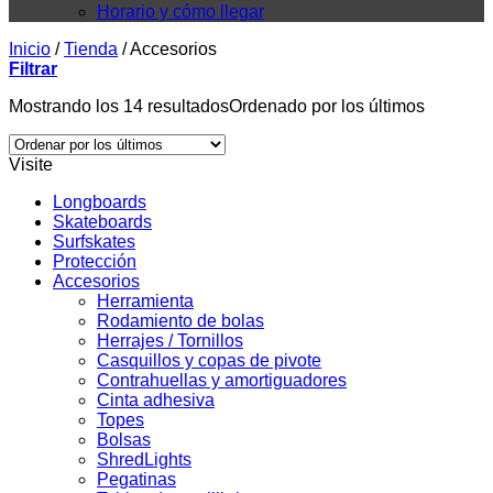
Horario y cómo llegar
Inicio
/
Tienda
/
Accesorios
Filtrar
Mostrando los 14 resultados
Ordenado por los últimos
Visite
Longboards
Skateboards
Surfskates
Protección
Accesorios
Herramienta
Rodamiento de bolas
Herrajes / Tornillos
Casquillos y copas de pivote
Contrahuellas y amortiguadores
Cinta adhesiva
Topes
Bolsas
ShredLights
Pegatinas