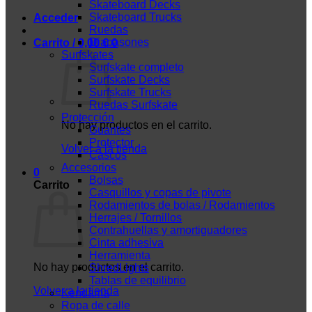
Skateboard Decks
Skateboard Trucks
Acceder
Ruedas
Diapasones
Carrito /
0,00
€
0
Surfskates
Surfskate completo
Surfskate Decks
Surfskate Trucks
Ruedas Surfskate
Protección
No hay productos en el carrito.
Guantes
Protector
Volver a la tienda
Cascos
Accesorios
0
Bolsas
Carrito
Casquillos y copas de pivote
Rodamientos de bolas / Rodamientos
Herrajes / Tornillos
Contrahuellas y amortiguadores
Cinta adhesiva
Herramienta
No hay productos en el carrito.
ShredLights
Tablas de equilibrio
Volver a la tienda
Kendama
Ropa de calle