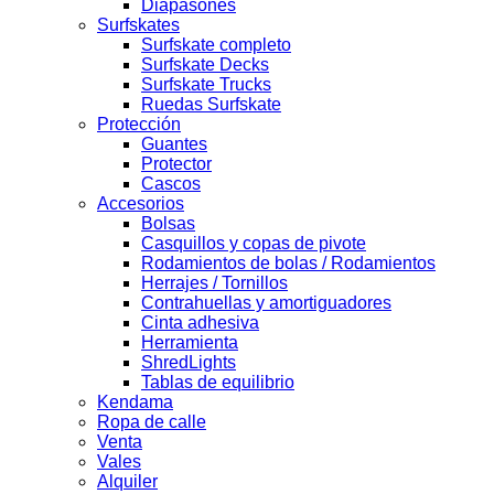
Diapasones
Surfskates
Surfskate completo
Surfskate Decks
Surfskate Trucks
Ruedas Surfskate
Protección
Guantes
Protector
Cascos
Accesorios
Bolsas
Casquillos y copas de pivote
Rodamientos de bolas / Rodamientos
Herrajes / Tornillos
Contrahuellas y amortiguadores
Cinta adhesiva
Herramienta
ShredLights
Tablas de equilibrio
Kendama
Ropa de calle
Venta
Vales
Alquiler