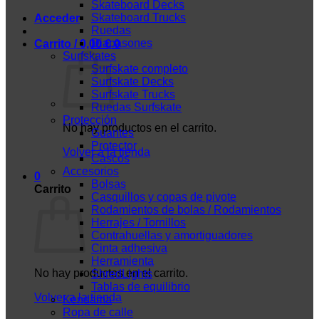
Skateboard Decks
Skateboard Trucks
Acceder
Ruedas
Diapasones
Carrito /
0,00
€
0
Surfskates
Surfskate completo
Surfskate Decks
Surfskate Trucks
Ruedas Surfskate
Protección
No hay productos en el carrito.
Guantes
Protector
Volver a la tienda
Cascos
Accesorios
0
Bolsas
Carrito
Casquillos y copas de pivote
Rodamientos de bolas / Rodamientos
Herrajes / Tornillos
Contrahuellas y amortiguadores
Cinta adhesiva
Herramienta
No hay productos en el carrito.
ShredLights
Tablas de equilibrio
Volver a la tienda
Kendama
Ropa de calle