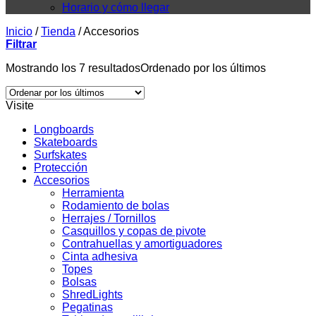
Horario y cómo llegar
Inicio
/
Tienda
/
Accesorios
Filtrar
Mostrando los 7 resultados
Ordenado por los últimos
Visite
Longboards
Skateboards
Surfskates
Protección
Accesorios
Herramienta
Rodamiento de bolas
Herrajes / Tornillos
Casquillos y copas de pivote
Contrahuellas y amortiguadores
Cinta adhesiva
Topes
Bolsas
ShredLights
Pegatinas