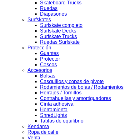
Skateboard Trucks
Ruedas
Diapasones
Surfskates
Surfskate completo
Surfskate Decks
Surfskate Trucks
Ruedas Surfskate
Protección
Guantes
Protector
Cascos
Accesorios
Bolsas
Casquillos y copas de pivote
Rodamientos de bolas / Rodamientos
Herrajes / Tornillos
Contrahuellas y amortiguadores
Cinta adhesiva
Herramienta
ShredLights
Tablas de equilibrio
Kendama
Ropa de calle
Venta