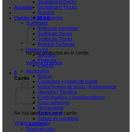
Skateboard Decks
Skateboard Trucks
Acceder
Ruedas
Diapasones
Carrito /
0,00
€
0
Surfskates
Surfskate completo
Surfskate Decks
Surfskate Trucks
Ruedas Surfskate
Protección
No hay productos en el carrito.
Guantes
Protector
Volver a la tienda
Cascos
Accesorios
0
Bolsas
Carrito
Casquillos y copas de pivote
Rodamientos de bolas / Rodamientos
Herrajes / Tornillos
Contrahuellas y amortiguadores
Cinta adhesiva
Herramienta
No hay productos en el carrito.
ShredLights
Tablas de equilibrio
Volver a la tienda
Kendama
Ropa de calle