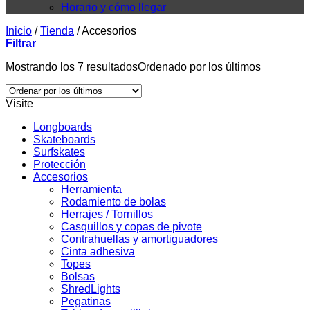
Horario y cómo llegar
Inicio
/
Tienda
/
Accesorios
Filtrar
Mostrando los 7 resultados
Ordenado por los últimos
Visite
Longboards
Skateboards
Surfskates
Protección
Accesorios
Herramienta
Rodamiento de bolas
Herrajes / Tornillos
Casquillos y copas de pivote
Contrahuellas y amortiguadores
Cinta adhesiva
Topes
Bolsas
ShredLights
Pegatinas