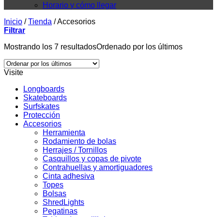
Horario y cómo llegar
Inicio
/
Tienda
/
Accesorios
Filtrar
Mostrando los 7 resultados
Ordenado por los últimos
Visite
Longboards
Skateboards
Surfskates
Protección
Accesorios
Herramienta
Rodamiento de bolas
Herrajes / Tornillos
Casquillos y copas de pivote
Contrahuellas y amortiguadores
Cinta adhesiva
Topes
Bolsas
ShredLights
Pegatinas