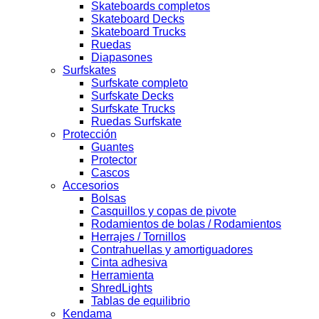
Skateboards completos
Skateboard Decks
Skateboard Trucks
Ruedas
Diapasones
Surfskates
Surfskate completo
Surfskate Decks
Surfskate Trucks
Ruedas Surfskate
Protección
Guantes
Protector
Cascos
Accesorios
Bolsas
Casquillos y copas de pivote
Rodamientos de bolas / Rodamientos
Herrajes / Tornillos
Contrahuellas y amortiguadores
Cinta adhesiva
Herramienta
ShredLights
Tablas de equilibrio
Kendama