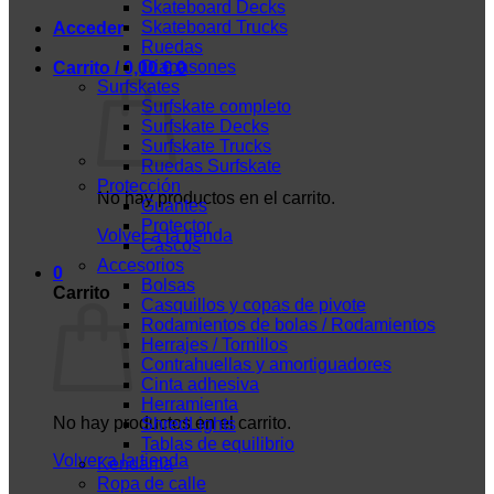
Skateboard Decks
Skateboard Trucks
Acceder
Ruedas
Diapasones
Carrito /
0,00
€
0
Surfskates
Surfskate completo
Surfskate Decks
Surfskate Trucks
Ruedas Surfskate
Protección
No hay productos en el carrito.
Guantes
Protector
Volver a la tienda
Cascos
Accesorios
0
Bolsas
Carrito
Casquillos y copas de pivote
Rodamientos de bolas / Rodamientos
Herrajes / Tornillos
Contrahuellas y amortiguadores
Cinta adhesiva
Herramienta
No hay productos en el carrito.
ShredLights
Tablas de equilibrio
Volver a la tienda
Kendama
Ropa de calle