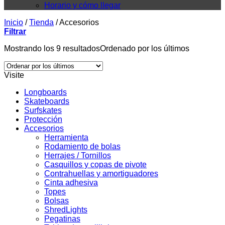
Horario y cómo llegar
Inicio
/
Tienda
/
Accesorios
Filtrar
Mostrando los 9 resultados
Ordenado por los últimos
Visite
Longboards
Skateboards
Surfskates
Protección
Accesorios
Herramienta
Rodamiento de bolas
Herrajes / Tornillos
Casquillos y copas de pivote
Contrahuellas y amortiguadores
Cinta adhesiva
Topes
Bolsas
ShredLights
Pegatinas