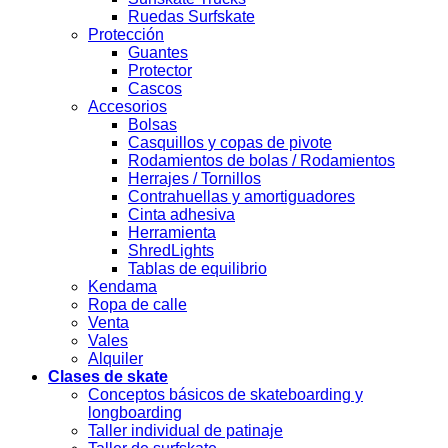
Ruedas Surfskate
Protección
Guantes
Protector
Cascos
Accesorios
Bolsas
Casquillos y copas de pivote
Rodamientos de bolas / Rodamientos
Herrajes / Tornillos
Contrahuellas y amortiguadores
Cinta adhesiva
Herramienta
ShredLights
Tablas de equilibrio
Kendama
Ropa de calle
Venta
Vales
Alquiler
Clases de skate
Conceptos básicos de skateboarding y
longboarding
Taller individual de patinaje