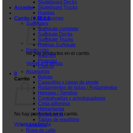
Skateboard Decks
Skateboard Trucks
Acceder
Ruedas
Diapasones
Carrito /
0,00
€
0
Surfskates
Surfskate completo
Surfskate Decks
Surfskate Trucks
Ruedas Surfskate
Protección
No hay productos en el carrito.
Guantes
Protector
Volver a la tienda
Cascos
Accesorios
0
Bolsas
Carrito
Casquillos y copas de pivote
Rodamientos de bolas / Rodamientos
Herrajes / Tornillos
Contrahuellas y amortiguadores
Cinta adhesiva
Herramienta
No hay productos en el carrito.
ShredLights
Tablas de equilibrio
Volver a la tienda
Kendama
Ropa de calle