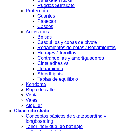
Surfskate Trucks
Ruedas Surfskate
Protección
Guantes
Protector
Cascos
Accesorios
Bolsas
Casquillos y copas de pivote
Rodamientos de bolas / Rodamientos
Herrajes / Tornillos
Contrahuellas y amortiguadores
Cinta adhesiva
Herramienta
ShredLights
Tablas de equilibrio
Kendama
Ropa de calle
Venta
Vales
Alquiler
Clases de skate
Conceptos básicos de skateboarding y
longboarding
Taller individual de patinaje