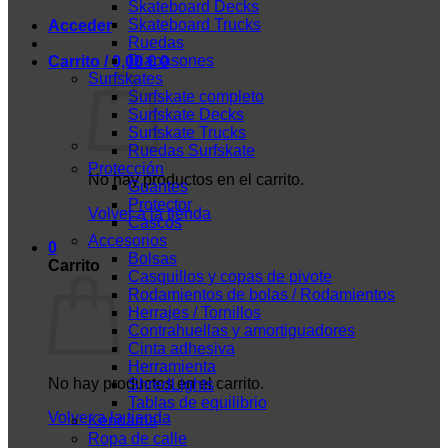
Skateboard Decks
Skateboard Trucks
Acceder
Ruedas
Diapasones
Carrito /
0,00
€
0
Surfskates
Surfskate completo
Surfskate Decks
Surfskate Trucks
Ruedas Surfskate
Protección
No hay productos en el carrito.
Guantes
Protector
Volver a la tienda
Cascos
Accesorios
0
Bolsas
Carrito
Casquillos y copas de pivote
Rodamientos de bolas / Rodamientos
Herrajes / Tornillos
Contrahuellas y amortiguadores
Cinta adhesiva
Herramienta
No hay productos en el carrito.
ShredLights
Tablas de equilibrio
Volver a la tienda
Kendama
Ropa de calle