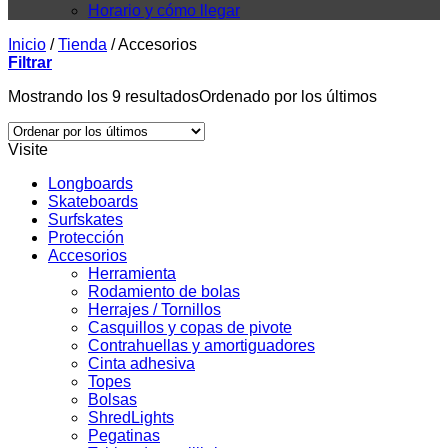
Horario y cómo llegar
Inicio
/
Tienda
/
Accesorios
Filtrar
Mostrando los 9 resultados
Ordenado por los últimos
Visite
Longboards
Skateboards
Surfskates
Protección
Accesorios
Herramienta
Rodamiento de bolas
Herrajes / Tornillos
Casquillos y copas de pivote
Contrahuellas y amortiguadores
Cinta adhesiva
Topes
Bolsas
ShredLights
Pegatinas