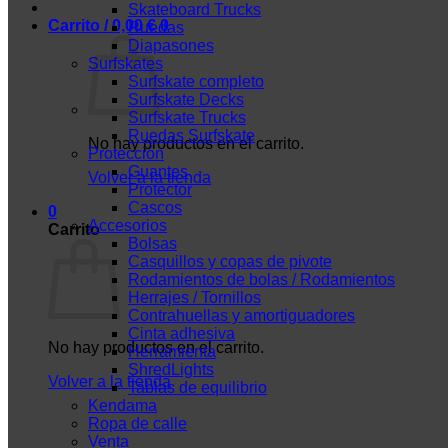
Skateboard Trucks
Carrito /
0,00
€
0
Ruedas
Diapasones
Surfskates
Surfskate completo
Surfskate Decks
Surfskate Trucks
Ruedas Surfskate
No hay productos en el carrito.
Protección
Guantes
Volver a la tienda
Protector
Cascos
0
Accesorios
Carrito
Bolsas
Casquillos y copas de pivote
Rodamientos de bolas / Rodamientos
Herrajes / Tornillos
Contrahuellas y amortiguadores
Cinta adhesiva
No hay productos en el carrito.
Herramienta
ShredLights
Volver a la tienda
Tablas de equilibrio
Kendama
Ropa de calle
Venta