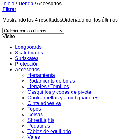
Inicio
/
Tienda
/
Accesorios
Filtrar
Mostrando los 4 resultados
Ordenado por los últimos
Visite
Longboards
Skateboards
Surfskates
Protección
Accesorios
Herramienta
Rodamiento de bolas
Herrajes / Tornillos
Casquillos y copas de pivote
Contrahuellas y amortiguadores
Cinta adhesiva
Topes
Bolsas
ShredLights
Pegatinas
Tablas de equilibrio
Vales