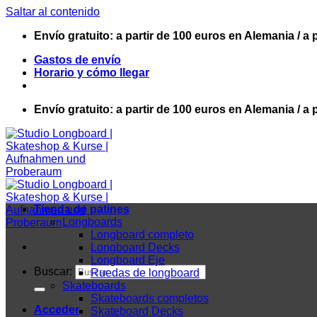
Saltar al contenido
Envío gratuito: a partir de 100 euros en Alemania / a 
Gastos de envío
Horario y cómo llegar
Envío gratuito: a partir de 100 euros en Alemania / a 
Tienda de patines
Longboards
Longboard completo
Longboard Decks
Longboard Eje
Buscar:
Ruedas de longboard
Skateboards
Skateboards completos
Acceder
Skateboard Decks