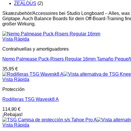
ZEALOUS
(2)
Skatezubehör/Accessoires bei Studio Longboard – Alles, was
Griptape. Auch Balance Boards für dein Off-Board-Training find
großer Wirkung.
Vista Rápida
Contrahuellas y amortiguadores
Nemo Palmease Puck-Risers Regular 16mm Tamaño Peque
35,95
€
Vista Rápida
Protección
Rodilleras TSG Wavesk8 A
114,90
€
¡Rebajas!
Vista Rápida