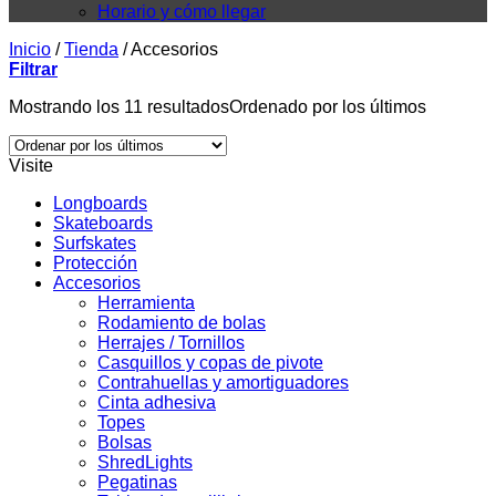
Horario y cómo llegar
Inicio
/
Tienda
/
Accesorios
Filtrar
Mostrando los 11 resultados
Ordenado por los últimos
Visite
Longboards
Skateboards
Surfskates
Protección
Accesorios
Herramienta
Rodamiento de bolas
Herrajes / Tornillos
Casquillos y copas de pivote
Contrahuellas y amortiguadores
Cinta adhesiva
Topes
Bolsas
ShredLights
Pegatinas