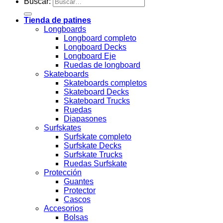
Buscar:
Tienda de patines
Longboards
Longboard completo
Longboard Decks
Longboard Eje
Ruedas de longboard
Skateboards
Skateboards completos
Skateboard Decks
Skateboard Trucks
Ruedas
Diapasones
Surfskates
Surfskate completo
Surfskate Decks
Surfskate Trucks
Ruedas Surfskate
Protección
Guantes
Protector
Cascos
Accesorios
Bolsas