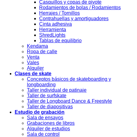
Casquillos y copas de pivote
Rodamientos de bolas / Rodamientos
Herrajes / Tornillos
Contrahuellas y amortiguadores
Cinta adhesiva
Herramienta
ShredLights
Tablas de equilibrio
Kendama
Ropa de calle
Venta
Vales
Alquiler
Clases de skate
Conceptos básicos de skateboarding y
longboarding
Taller individual de patinaje
Taller de surfskate
Taller de Longboard Dance & Freestyle
Taller de diapositivas
Estudio de grabación
Sala de ensayos
Grabaciones de libros
Alquiler de estudios
Sala de control