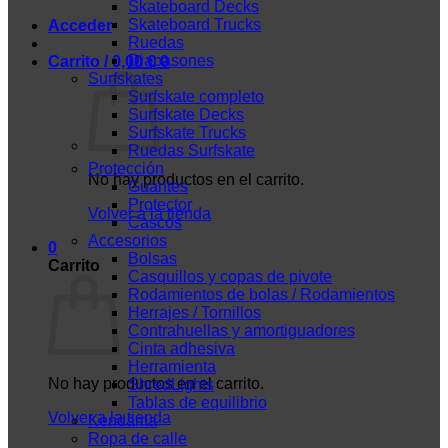
Skateboard Decks
Skateboard Trucks
Acceder
Ruedas
Diapasones
Carrito /
0,00
€
0
Surfskates
Surfskate completo
Surfskate Decks
Surfskate Trucks
Ruedas Surfskate
Protección
No hay productos en el carrito.
Guantes
Protector
Volver a la tienda
Cascos
Accesorios
0
Bolsas
Carrito
Casquillos y copas de pivote
Rodamientos de bolas / Rodamientos
Herrajes / Tornillos
Contrahuellas y amortiguadores
Cinta adhesiva
Herramienta
No hay productos en el carrito.
ShredLights
Tablas de equilibrio
Volver a la tienda
Kendama
Ropa de calle