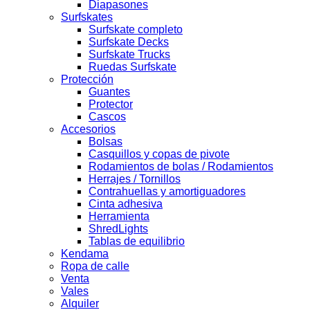
Diapasones
Surfskates
Surfskate completo
Surfskate Decks
Surfskate Trucks
Ruedas Surfskate
Protección
Guantes
Protector
Cascos
Accesorios
Bolsas
Casquillos y copas de pivote
Rodamientos de bolas / Rodamientos
Herrajes / Tornillos
Contrahuellas y amortiguadores
Cinta adhesiva
Herramienta
ShredLights
Tablas de equilibrio
Kendama
Ropa de calle
Venta
Vales
Alquiler