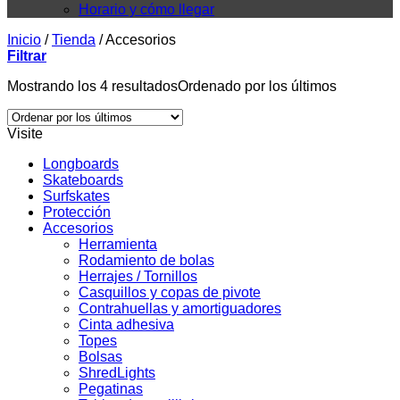
Horario y cómo llegar
Inicio
/
Tienda
/
Accesorios
Filtrar
Mostrando los 4 resultados
Ordenado por los últimos
Visite
Longboards
Skateboards
Surfskates
Protección
Accesorios
Herramienta
Rodamiento de bolas
Herrajes / Tornillos
Casquillos y copas de pivote
Contrahuellas y amortiguadores
Cinta adhesiva
Topes
Bolsas
ShredLights
Pegatinas