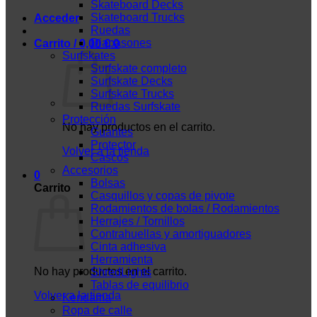
Skateboard Decks
Skateboard Trucks
Acceder
Ruedas
Diapasones
Carrito /
0,00
€
0
Surfskates
Surfskate completo
Surfskate Decks
Surfskate Trucks
Ruedas Surfskate
Protección
No hay productos en el carrito.
Guantes
Protector
Volver a la tienda
Cascos
Accesorios
0
Bolsas
Carrito
Casquillos y copas de pivote
Rodamientos de bolas / Rodamientos
Herrajes / Tornillos
Contrahuellas y amortiguadores
Cinta adhesiva
Herramienta
No hay productos en el carrito.
ShredLights
Tablas de equilibrio
Volver a la tienda
Kendama
Ropa de calle