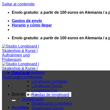
Saltar al contenido
Envío gratuito: a partir de 100 euros en Alemania / a 
Gastos de envío
Horario y cómo llegar
Envío gratuito: a partir de 100 euros en Alemania / a 
Tienda de patines
Longboards
Longboard completo
Longboard Decks
Longboard Eje
Buscar:
Ruedas de longboard
Skateboards
Skateboards completos
Acceder
Skateboard Decks