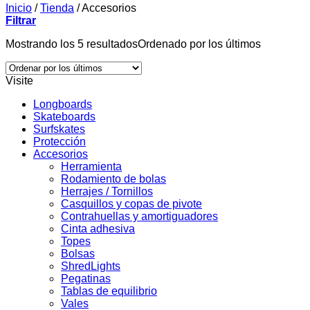
Inicio
/
Tienda
/
Accesorios
Filtrar
Mostrando los 5 resultados
Ordenado por los últimos
Visite
Longboards
Skateboards
Surfskates
Protección
Accesorios
Herramienta
Rodamiento de bolas
Herrajes / Tornillos
Casquillos y copas de pivote
Contrahuellas y amortiguadores
Cinta adhesiva
Topes
Bolsas
ShredLights
Pegatinas
Tablas de equilibrio
Vales