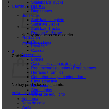
Skateboard Trucks
Carrito /
0,00
€
0
Ruedas
Diapasones
Surfskates
Surfskate completo
Surfskate Decks
Surfskate Trucks
Ruedas Surfskate
No hay productos en el carrito.
Protección
Guantes
Volver a la tienda
Protector
Cascos
0
Accesorios
Carrito
Bolsas
Casquillos y copas de pivote
Rodamientos de bolas / Rodamientos
Herrajes / Tornillos
Contrahuellas y amortiguadores
Cinta adhesiva
No hay productos en el carrito.
Herramienta
ShredLights
Volver a la tienda
Tablas de equilibrio
Kendama
Ropa de calle
Venta