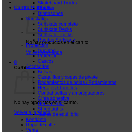
Skateboard Trucks
Carrito /
0,00
€
0
Ruedas
Diapasones
Surfskates
Surfskate completo
Surfskate Decks
Surfskate Trucks
Ruedas Surfskate
No hay productos en el carrito.
Protección
Guantes
Volver a la tienda
Protector
Cascos
0
Accesorios
Carrito
Bolsas
Casquillos y copas de pivote
Rodamientos de bolas / Rodamientos
Herrajes / Tornillos
Contrahuellas y amortiguadores
Cinta adhesiva
No hay productos en el carrito.
Herramienta
ShredLights
Volver a la tienda
Tablas de equilibrio
Kendama
Ropa de calle
Venta