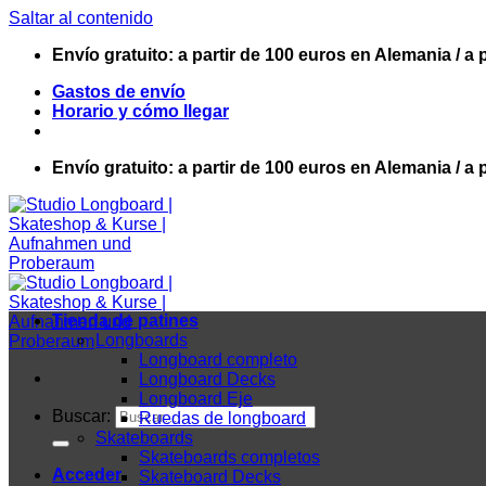
Saltar al contenido
Envío gratuito: a partir de 100 euros en Alemania / a 
Gastos de envío
Horario y cómo llegar
Envío gratuito: a partir de 100 euros en Alemania / a 
Tienda de patines
Longboards
Longboard completo
Longboard Decks
Longboard Eje
Buscar:
Ruedas de longboard
Skateboards
Skateboards completos
Acceder
Skateboard Decks