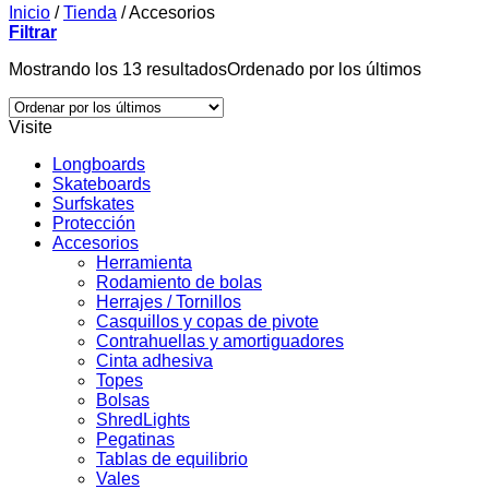
Inicio
/
Tienda
/
Accesorios
Filtrar
Mostrando los 13 resultados
Ordenado por los últimos
Visite
Longboards
Skateboards
Surfskates
Protección
Accesorios
Herramienta
Rodamiento de bolas
Herrajes / Tornillos
Casquillos y copas de pivote
Contrahuellas y amortiguadores
Cinta adhesiva
Topes
Bolsas
ShredLights
Pegatinas
Tablas de equilibrio
Vales