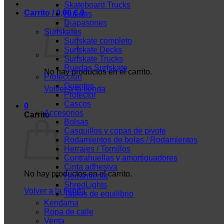
Skateboard Trucks
Carrito /
0,00
€
0
Ruedas
Diapasones
Surfskates
Surfskate completo
Surfskate Decks
Surfskate Trucks
Ruedas Surfskate
No hay productos en el carrito.
Protección
Guantes
Volver a la tienda
Protector
Cascos
0
Accesorios
Carrito
Bolsas
Casquillos y copas de pivote
Rodamientos de bolas / Rodamientos
Herrajes / Tornillos
Contrahuellas y amortiguadores
Cinta adhesiva
No hay productos en el carrito.
Herramienta
ShredLights
Volver a la tienda
Tablas de equilibrio
Kendama
Ropa de calle
Venta