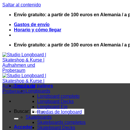
Saltar al contenido
Envío gratuito: a partir de 100 euros en Alemania / a 
Gastos de envío
Horario y cómo llegar
Envío gratuito: a partir de 100 euros en Alemania / a 
Tienda de patines
Longboards
Longboard completo
Longboard Decks
Longboard Eje
Buscar:
Ruedas de longboard
Skateboards
Skateboards completos
Acceder
Skateboard Decks