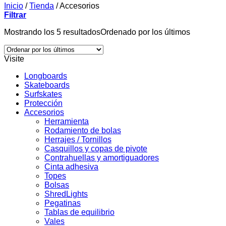
Inicio
/
Tienda
/
Accesorios
Filtrar
Mostrando los 5 resultados
Ordenado por los últimos
Visite
Longboards
Skateboards
Surfskates
Protección
Accesorios
Herramienta
Rodamiento de bolas
Herrajes / Tornillos
Casquillos y copas de pivote
Contrahuellas y amortiguadores
Cinta adhesiva
Topes
Bolsas
ShredLights
Pegatinas
Tablas de equilibrio
Vales