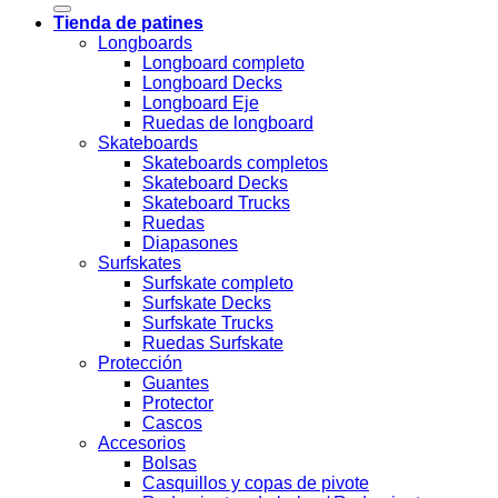
Tienda de patines
Longboards
Longboard completo
Longboard Decks
Longboard Eje
Ruedas de longboard
Skateboards
Skateboards completos
Skateboard Decks
Skateboard Trucks
Ruedas
Diapasones
Surfskates
Surfskate completo
Surfskate Decks
Surfskate Trucks
Ruedas Surfskate
Protección
Guantes
Protector
Cascos
Accesorios
Bolsas
Casquillos y copas de pivote