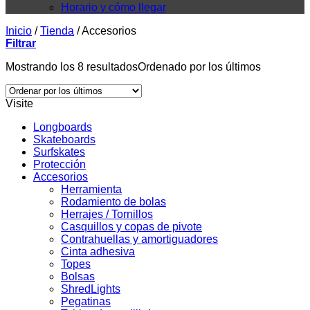
Horario y cómo llegar
Inicio
/
Tienda
/
Accesorios
Filtrar
Mostrando los 8 resultados
Ordenado por los últimos
Visite
Longboards
Skateboards
Surfskates
Protección
Accesorios
Herramienta
Rodamiento de bolas
Herrajes / Tornillos
Casquillos y copas de pivote
Contrahuellas y amortiguadores
Cinta adhesiva
Topes
Bolsas
ShredLights
Pegatinas