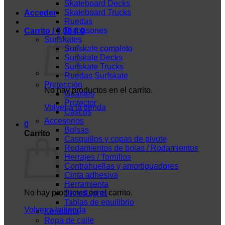
Skateboard Decks
Skateboard Trucks
Acceder
Ruedas
Diapasones
Carrito /
0,00
€
0
Surfskates
Surfskate completo
Surfskate Decks
Surfskate Trucks
Ruedas Surfskate
Protección
No hay productos en el carrito.
Guantes
Protector
Volver a la tienda
Cascos
Accesorios
0
Bolsas
Carrito
Casquillos y copas de pivote
Rodamientos de bolas / Rodamientos
Herrajes / Tornillos
Contrahuellas y amortiguadores
Cinta adhesiva
Herramienta
No hay productos en el carrito.
ShredLights
Tablas de equilibrio
Volver a la tienda
Kendama
Ropa de calle