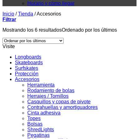
Horario y cómo llegar
Inicio
/
Tienda
/
Accesorios
Filtrar
Mostrando los 6 resultados
Ordenado por los últimos
Visite
Longboards
Skateboards
Surfskates
Protección
Accesorios
Herramienta
Rodamiento de bolas
Herrajes / Tornillos
Casquillos y copas de pivote
Contrahuellas y amortiguadores
Cinta adhesiva
Topes
Bolsas
ShredLights
Pegatinas