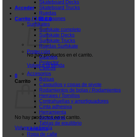
Skateboard Decks
Skateboard Trucks
Acceder
Ruedas
Diapasones
Carrito /
0,00
€
0
Surfskates
Surfskate completo
Surfskate Decks
Surfskate Trucks
Ruedas Surfskate
Protección
No hay productos en el carrito.
Guantes
Protector
Volver a la tienda
Cascos
Accesorios
0
Bolsas
Carrito
Casquillos y copas de pivote
Rodamientos de bolas / Rodamientos
Herrajes / Tornillos
Contrahuellas y amortiguadores
Cinta adhesiva
Herramienta
No hay productos en el carrito.
ShredLights
Tablas de equilibrio
Volver a la tienda
Kendama
Ropa de calle