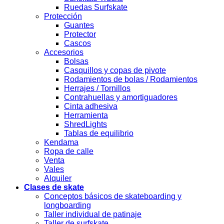
Ruedas Surfskate
Protección
Guantes
Protector
Cascos
Accesorios
Bolsas
Casquillos y copas de pivote
Rodamientos de bolas / Rodamientos
Herrajes / Tornillos
Contrahuellas y amortiguadores
Cinta adhesiva
Herramienta
ShredLights
Tablas de equilibrio
Kendama
Ropa de calle
Venta
Vales
Alquiler
Clases de skate
Conceptos básicos de skateboarding y
longboarding
Taller individual de patinaje
Taller de surfskate