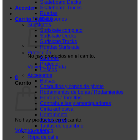
Skateboard Decks
Skateboard Trucks
Acceder
Ruedas
Diapasones
Carrito /
0,00
€
0
Surfskates
Surfskate completo
Surfskate Decks
Surfskate Trucks
Ruedas Surfskate
Protección
No hay productos en el carrito.
Guantes
Protector
Volver a la tienda
Cascos
Accesorios
0
Bolsas
Carrito
Casquillos y copas de pivote
Rodamientos de bolas / Rodamientos
Herrajes / Tornillos
Contrahuellas y amortiguadores
Cinta adhesiva
Herramienta
No hay productos en el carrito.
ShredLights
Tablas de equilibrio
Volver a la tienda
Kendama
Ropa de calle