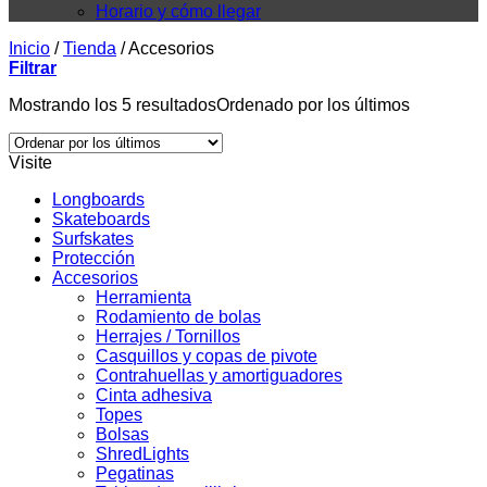
Horario y cómo llegar
Inicio
/
Tienda
/
Accesorios
Filtrar
Mostrando los 5 resultados
Ordenado por los últimos
Visite
Longboards
Skateboards
Surfskates
Protección
Accesorios
Herramienta
Rodamiento de bolas
Herrajes / Tornillos
Casquillos y copas de pivote
Contrahuellas y amortiguadores
Cinta adhesiva
Topes
Bolsas
ShredLights
Pegatinas