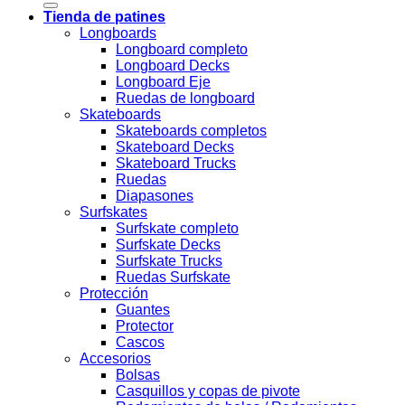
Tienda de patines
Longboards
Longboard completo
Longboard Decks
Longboard Eje
Ruedas de longboard
Skateboards
Skateboards completos
Skateboard Decks
Skateboard Trucks
Ruedas
Diapasones
Surfskates
Surfskate completo
Surfskate Decks
Surfskate Trucks
Ruedas Surfskate
Protección
Guantes
Protector
Cascos
Accesorios
Bolsas
Casquillos y copas de pivote