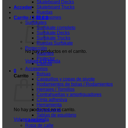
Skateboard Decks
Skateboard Trucks
Acceder
Ruedas
Diapasones
Carrito /
0,00
€
0
Surfskates
Surfskate completo
Surfskate Decks
Surfskate Trucks
Ruedas Surfskate
Protección
No hay productos en el carrito.
Guantes
Protector
Volver a la tienda
Cascos
Accesorios
0
Bolsas
Carrito
Casquillos y copas de pivote
Rodamientos de bolas / Rodamientos
Herrajes / Tornillos
Contrahuellas y amortiguadores
Cinta adhesiva
Herramienta
No hay productos en el carrito.
ShredLights
Tablas de equilibrio
Volver a la tienda
Kendama
Ropa de calle