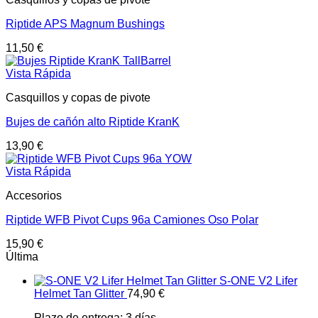
Riptide APS Magnum Bushings
11,50
€
Vista Rápida
Casquillos y copas de pivote
Bujes de cañón alto Riptide KranK
13,90
€
Vista Rápida
Accesorios
Riptide WFB Pivot Cups 96a Camiones Oso Polar
15,90
€
Última
S-ONE V2 Lifer
Helmet Tan Glitter
74,90
€
Plazo de entrega:
3 días