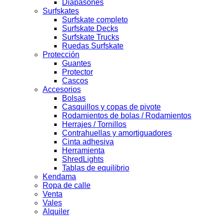
Diapasones
Surfskates
Surfskate completo
Surfskate Decks
Surfskate Trucks
Ruedas Surfskate
Protección
Guantes
Protector
Cascos
Accesorios
Bolsas
Casquillos y copas de pivote
Rodamientos de bolas / Rodamientos
Herrajes / Tornillos
Contrahuellas y amortiguadores
Cinta adhesiva
Herramienta
ShredLights
Tablas de equilibrio
Kendama
Ropa de calle
Venta
Vales
Alquiler