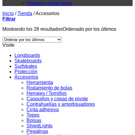
Horario y cómo llegar
Inicio
/
Tienda
/
Accesorios
Filtrar
Mostrando los 28 resultados
Ordenado por los últimos
Visite
Longboards
Skateboards
Surfskates
Protección
Accesorios
Herramienta
Rodamiento de bolas
Herrajes / Tornillos
Casquillos y copas de pivote
Contrahuellas y amortiguadores
Cinta adhesiva
Topes
Bolsas
ShredLights
Pegatinas