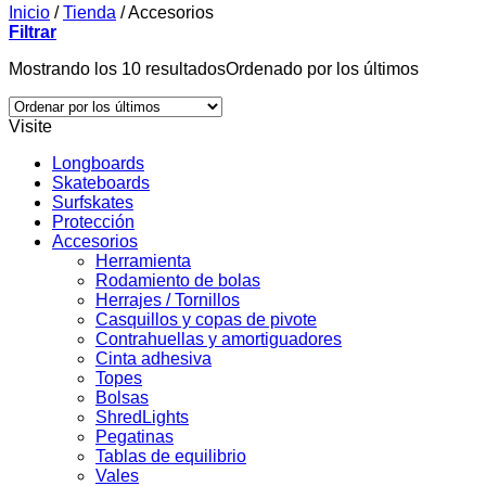
Inicio
/
Tienda
/
Accesorios
Filtrar
Mostrando los 10 resultados
Ordenado por los últimos
Visite
Longboards
Skateboards
Surfskates
Protección
Accesorios
Herramienta
Rodamiento de bolas
Herrajes / Tornillos
Casquillos y copas de pivote
Contrahuellas y amortiguadores
Cinta adhesiva
Topes
Bolsas
ShredLights
Pegatinas
Tablas de equilibrio
Vales