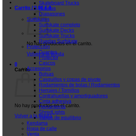
Skateboard Trucks
Carrito /
0,00
€
0
Ruedas
Diapasones
Surfskates
Surfskate completo
Surfskate Decks
Surfskate Trucks
Ruedas Surfskate
No hay productos en el carrito.
Protección
Guantes
Volver a la tienda
Protector
Cascos
0
Accesorios
Carrito
Bolsas
Casquillos y copas de pivote
Rodamientos de bolas / Rodamientos
Herrajes / Tornillos
Contrahuellas y amortiguadores
Cinta adhesiva
No hay productos en el carrito.
Herramienta
ShredLights
Volver a la tienda
Tablas de equilibrio
Kendama
Ropa de calle
Venta