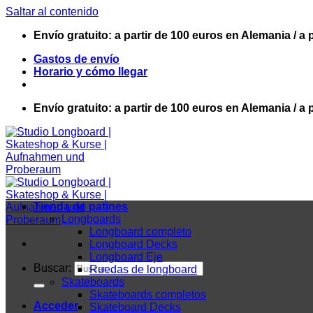
Saltar al contenido
Envío gratuito: a partir de 100 euros en Alemania / a 
Gastos de envío
Horario y cómo llegar
Envío gratuito: a partir de 100 euros en Alemania / a 
Tienda de patines
Longboards
Longboard completo
Longboard Decks
Longboard Eje
Buscar:
Ruedas de longboard
Skateboards
Skateboards completos
Acceder
Skateboard Decks