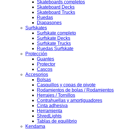
Skateboards completos
Skateboard Decks
Skateboard Trucks
Ruedas
Diapasones
Surfskates
Surfskate completo
Surfskate Decks
Surfskate Trucks
Ruedas Surfskate
Protección
Guantes
Protector
Cascos
Accesorios
Bolsas
Casquillos y copas de pivote
Rodamientos de bolas / Rodamientos
Herrajes / Tornillos
Contrahuellas y amortiguadores
Cinta adhesiva
Herramienta
ShredLights
Tablas de equilibrio
Kendama