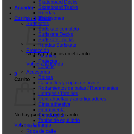
Skateboard Decks
Skateboard Trucks
Acceder
Ruedas
Diapasones
Carrito /
0,00
€
0
Surfskates
Surfskate completo
Surfskate Decks
Surfskate Trucks
Ruedas Surfskate
Protección
No hay productos en el carrito.
Guantes
Protector
Volver a la tienda
Cascos
Accesorios
0
Bolsas
Carrito
Casquillos y copas de pivote
Rodamientos de bolas / Rodamientos
Herrajes / Tornillos
Contrahuellas y amortiguadores
Cinta adhesiva
Herramienta
No hay productos en el carrito.
ShredLights
Tablas de equilibrio
Volver a la tienda
Kendama
Ropa de calle