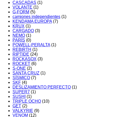
CASCADAS
(1)
VOLANTE
(1)
G-FORM
(5)
camiones independientes
(1)
KENDAMA EUROPA
(7)
KRUX
(1)
CARGADO
(3)
NEMO
(1)
PARÍS
(0)
POWELL-PERALTA
(1)
REBIRTH
(1)
RIPTIDE
(24)
ROCKASOX
(3)
ROCKET
(6)
S-ONE
(2)
SANTA CRUZ
(1)
SÍSMICO
(7)
SKF
(4)
DESLIZAMIENTO PERFECTO
(1)
SUPER7
(1)
SUSHI
(1)
TRIPLE OCHO
(10)
GET
(2)
VALKYRIE
(9)
VENOM
(12)