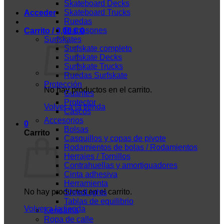
Skateboard Decks
Skateboard Trucks
Acceder
Ruedas
Diapasones
Carrito /
0,00
€
0
Surfskates
Surfskate completo
Surfskate Decks
Surfskate Trucks
Ruedas Surfskate
Protección
No hay productos en el carrito.
Guantes
Protector
Volver a la tienda
Cascos
Accesorios
0
Bolsas
Carrito
Casquillos y copas de pivote
Rodamientos de bolas / Rodamientos
Herrajes / Tornillos
Contrahuellas y amortiguadores
Cinta adhesiva
Herramienta
No hay productos en el carrito.
ShredLights
Tablas de equilibrio
Volver a la tienda
Kendama
Ropa de calle