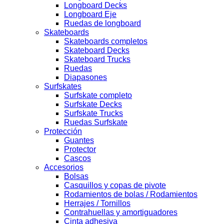
Longboard Decks
Longboard Eje
Ruedas de longboard
Skateboards
Skateboards completos
Skateboard Decks
Skateboard Trucks
Ruedas
Diapasones
Surfskates
Surfskate completo
Surfskate Decks
Surfskate Trucks
Ruedas Surfskate
Protección
Guantes
Protector
Cascos
Accesorios
Bolsas
Casquillos y copas de pivote
Rodamientos de bolas / Rodamientos
Herrajes / Tornillos
Contrahuellas y amortiguadores
Cinta adhesiva