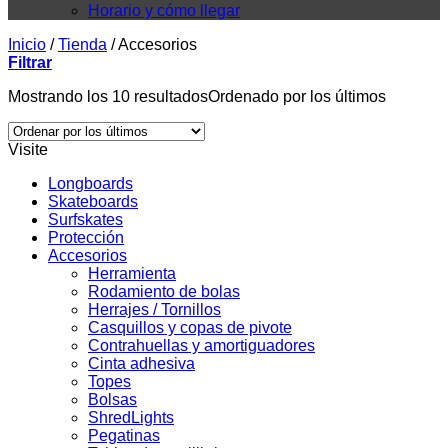
Horario y cómo llegar
Inicio
/
Tienda
/
Accesorios
Filtrar
Mostrando los 10 resultados
Ordenado por los últimos
Visite
Longboards
Skateboards
Surfskates
Protección
Accesorios
Herramienta
Rodamiento de bolas
Herrajes / Tornillos
Casquillos y copas de pivote
Contrahuellas y amortiguadores
Cinta adhesiva
Topes
Bolsas
ShredLights
Pegatinas