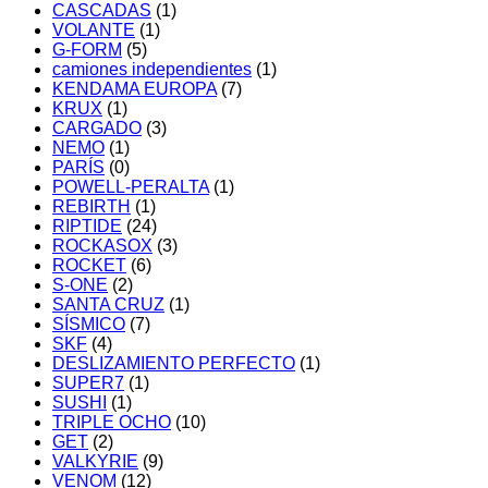
CASCADAS
(1)
VOLANTE
(1)
G-FORM
(5)
camiones independientes
(1)
KENDAMA EUROPA
(7)
KRUX
(1)
CARGADO
(3)
NEMO
(1)
PARÍS
(0)
POWELL-PERALTA
(1)
REBIRTH
(1)
RIPTIDE
(24)
ROCKASOX
(3)
ROCKET
(6)
S-ONE
(2)
SANTA CRUZ
(1)
SÍSMICO
(7)
SKF
(4)
DESLIZAMIENTO PERFECTO
(1)
SUPER7
(1)
SUSHI
(1)
TRIPLE OCHO
(10)
GET
(2)
VALKYRIE
(9)
VENOM
(12)