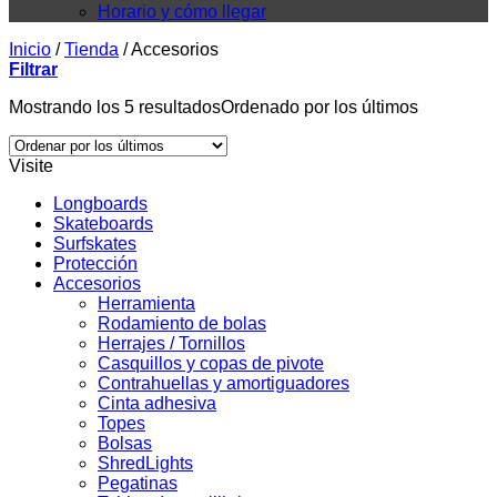
Horario y cómo llegar
Inicio
/
Tienda
/
Accesorios
Filtrar
Mostrando los 5 resultados
Ordenado por los últimos
Visite
Longboards
Skateboards
Surfskates
Protección
Accesorios
Herramienta
Rodamiento de bolas
Herrajes / Tornillos
Casquillos y copas de pivote
Contrahuellas y amortiguadores
Cinta adhesiva
Topes
Bolsas
ShredLights
Pegatinas