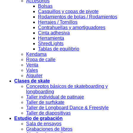
Accesorios
Bolsas
Casquillos y copas de pivote
Rodamientos de bolas / Rodamientos
Herrajes / Tornillos
Contrahuellas y amortiguadores
Cinta adhesiva
Herramienta
ShredLights
Tablas de equilibrio
Kendama
Ropa de calle
Venta
Vales
Alquiler
Clases de skate
Conceptos básicos de skateboarding y
longboarding
Taller individual de patinaje
Taller de surfskate
Taller de Longboard Dance & Freestyle
Taller de diapositivas
Estudio de grabación
Sala de ensayos
Grabaciones de libros