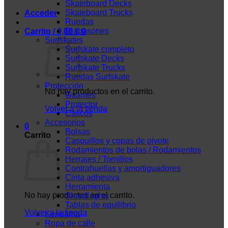
Skateboard Decks
Skateboard Trucks
Acceder
Ruedas
Diapasones
Carrito /
0,00
€
0
Surfskates
Surfskate completo
Surfskate Decks
Surfskate Trucks
Ruedas Surfskate
Protección
No hay productos en el carrito.
Guantes
Protector
Volver a la tienda
Cascos
Accesorios
0
Bolsas
Carrito
Casquillos y copas de pivote
Rodamientos de bolas / Rodamientos
Herrajes / Tornillos
Contrahuellas y amortiguadores
Cinta adhesiva
Herramienta
No hay productos en el carrito.
ShredLights
Tablas de equilibrio
Volver a la tienda
Kendama
Ropa de calle