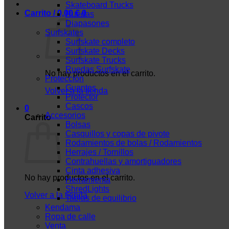
Skateboard Trucks
Carrito /
0,00
€
0
Ruedas
Diapasones
Surfskates
Surfskate completo
Surfskate Decks
Surfskate Trucks
Ruedas Surfskate
No hay productos en el carrito.
Protección
Guantes
Volver a la tienda
Protector
Cascos
0
Accesorios
Carrito
Bolsas
Casquillos y copas de pivote
Rodamientos de bolas / Rodamientos
Herrajes / Tornillos
Contrahuellas y amortiguadores
Cinta adhesiva
No hay productos en el carrito.
Herramienta
ShredLights
Volver a la tienda
Tablas de equilibrio
Kendama
Ropa de calle
Venta