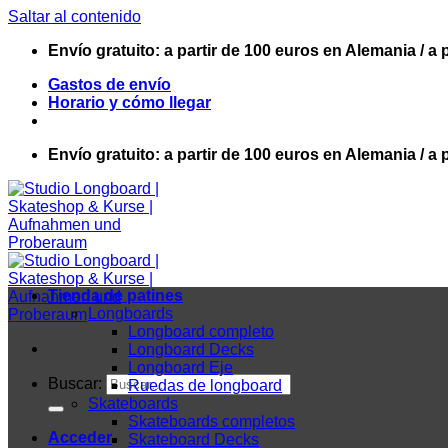
Saltar al contenido
Envío gratuito: a partir de 100 euros en Alemania / a 
Gastos de envío
Horario y cómo llegar
Envío gratuito: a partir de 100 euros en Alemania / a 
Tienda de patines
Longboards
Longboard completo
Longboard Decks
Longboard Eje
Buscar:
Ruedas de longboard
Skateboards
Skateboards completos
Acceder
Skateboard Decks