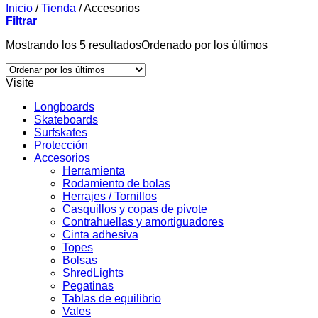
Inicio
/
Tienda
/
Accesorios
Filtrar
Mostrando los 5 resultados
Ordenado por los últimos
Visite
Longboards
Skateboards
Surfskates
Protección
Accesorios
Herramienta
Rodamiento de bolas
Herrajes / Tornillos
Casquillos y copas de pivote
Contrahuellas y amortiguadores
Cinta adhesiva
Topes
Bolsas
ShredLights
Pegatinas
Tablas de equilibrio
Vales