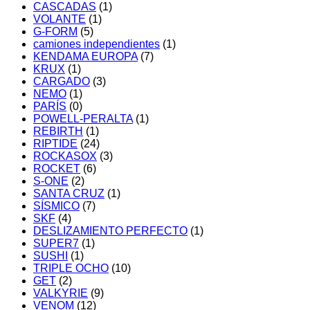
CASCADAS
(1)
VOLANTE
(1)
G-FORM
(5)
camiones independientes
(1)
KENDAMA EUROPA
(7)
KRUX
(1)
CARGADO
(3)
NEMO
(1)
PARÍS
(0)
POWELL-PERALTA
(1)
REBIRTH
(1)
RIPTIDE
(24)
ROCKASOX
(3)
ROCKET
(6)
S-ONE
(2)
SANTA CRUZ
(1)
SÍSMICO
(7)
SKF
(4)
DESLIZAMIENTO PERFECTO
(1)
SUPER7
(1)
SUSHI
(1)
TRIPLE OCHO
(10)
GET
(2)
VALKYRIE
(9)
VENOM
(12)