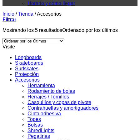
Horario y cómo llegar
Inicio
/
Tienda
/
Accesorios
Filtrar
Mostrando los 5 resultados
Ordenado por los últimos
Visite
Longboards
Skateboards
Surfskates
Protección
Accesorios
Herramienta
Rodamiento de bolas
Herrajes / Tornillos
Casquillos y copas de pivote
Contrahuellas y amortiguadores
Cinta adhesiva
Topes
Bolsas
ShredLights
Pegatinas