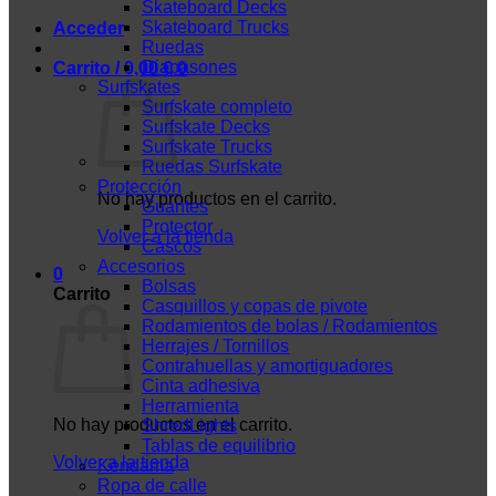
Skateboard Decks
Skateboard Trucks
Acceder
Ruedas
Diapasones
Carrito /
0,00
€
0
Surfskates
Surfskate completo
Surfskate Decks
Surfskate Trucks
Ruedas Surfskate
Protección
No hay productos en el carrito.
Guantes
Protector
Volver a la tienda
Cascos
Accesorios
0
Bolsas
Carrito
Casquillos y copas de pivote
Rodamientos de bolas / Rodamientos
Herrajes / Tornillos
Contrahuellas y amortiguadores
Cinta adhesiva
Herramienta
No hay productos en el carrito.
ShredLights
Tablas de equilibrio
Volver a la tienda
Kendama
Ropa de calle