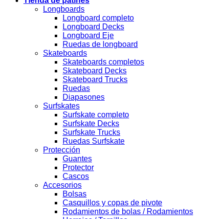
Tienda de patines
Longboards
Longboard completo
Longboard Decks
Longboard Eje
Ruedas de longboard
Skateboards
Skateboards completos
Skateboard Decks
Skateboard Trucks
Ruedas
Diapasones
Surfskates
Surfskate completo
Surfskate Decks
Surfskate Trucks
Ruedas Surfskate
Protección
Guantes
Protector
Cascos
Accesorios
Bolsas
Casquillos y copas de pivote
Rodamientos de bolas / Rodamientos