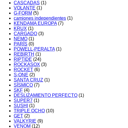
CASCADAS
(1)
VOLANTE
(1)
G-FORM
(5)
camiones independientes
(1)
KENDAMA EUROPA
(7)
KRUX
(1)
CARGADO
(3)
NEMO
(1)
PARÍS
(0)
POWELL-PERALTA
(1)
REBIRTH
(1)
RIPTIDE
(24)
ROCKASOX
(3)
ROCKET
(6)
S-ONE
(2)
SANTA CRUZ
(1)
SÍSMICO
(7)
SKF
(4)
DESLIZAMIENTO PERFECTO
(1)
SUPER7
(1)
SUSHI
(1)
TRIPLE OCHO
(10)
GET
(2)
VALKYRIE
(9)
VENOM
(12)