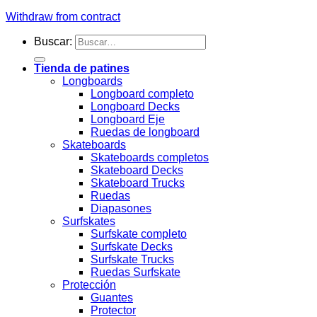
Withdraw from contract
Buscar:
Tienda de patines
Longboards
Longboard completo
Longboard Decks
Longboard Eje
Ruedas de longboard
Skateboards
Skateboards completos
Skateboard Decks
Skateboard Trucks
Ruedas
Diapasones
Surfskates
Surfskate completo
Surfskate Decks
Surfskate Trucks
Ruedas Surfskate
Protección
Guantes
Protector