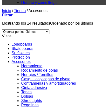
Horario y cómo llegar
Inicio
/
Tienda
/
Accesorios
Filtrar
Mostrando los 14 resultados
Ordenado por los últimos
Visite
Longboards
Skateboards
Surfskates
Protección
Accesorios
Herramienta
Rodamiento de bolas
Herrajes / Tornillos
Casquillos y copas de pivote
Contrahuellas y amortiguadores
Cinta adhesiva
Topes
Bolsas
ShredLights
Pegatinas