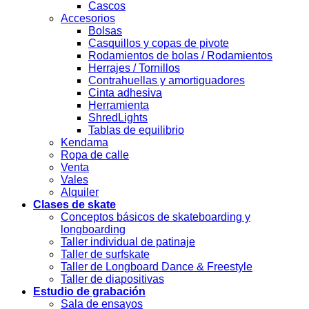
Cascos
Accesorios
Bolsas
Casquillos y copas de pivote
Rodamientos de bolas / Rodamientos
Herrajes / Tornillos
Contrahuellas y amortiguadores
Cinta adhesiva
Herramienta
ShredLights
Tablas de equilibrio
Kendama
Ropa de calle
Venta
Vales
Alquiler
Clases de skate
Conceptos básicos de skateboarding y
longboarding
Taller individual de patinaje
Taller de surfskate
Taller de Longboard Dance & Freestyle
Taller de diapositivas
Estudio de grabación
Sala de ensayos