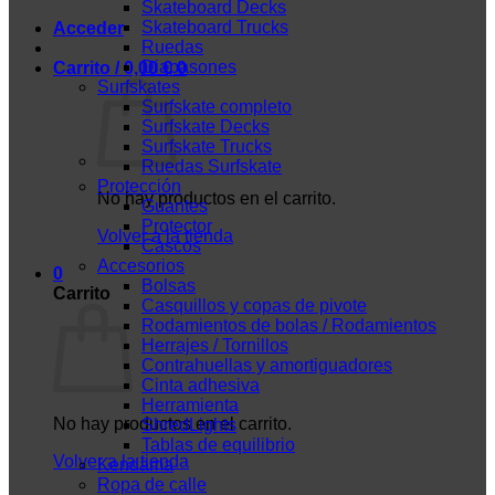
Skateboard Decks
Skateboard Trucks
Acceder
Ruedas
Diapasones
Carrito /
0,00
€
0
Surfskates
Surfskate completo
Surfskate Decks
Surfskate Trucks
Ruedas Surfskate
Protección
No hay productos en el carrito.
Guantes
Protector
Volver a la tienda
Cascos
Accesorios
0
Bolsas
Carrito
Casquillos y copas de pivote
Rodamientos de bolas / Rodamientos
Herrajes / Tornillos
Contrahuellas y amortiguadores
Cinta adhesiva
Herramienta
No hay productos en el carrito.
ShredLights
Tablas de equilibrio
Volver a la tienda
Kendama
Ropa de calle