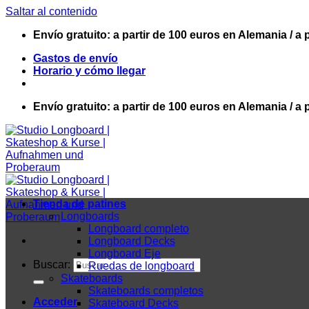
Saltar al contenido
Envío gratuito: a partir de 100 euros en Alemania / a 
Gastos de envío
Horario y cómo llegar
Envío gratuito: a partir de 100 euros en Alemania / a 
Tienda de patines
Longboards
Longboard completo
Longboard Decks
Longboard Eje
Buscar:
Ruedas de longboard
Skateboards
Skateboards completos
Acceder
Skateboard Decks