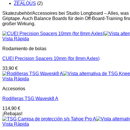
ZEALOUS
(2)
Skatezubehör/Accessoires bei Studio Longboard – Alles, was
Griptape. Auch Balance Boards für dein Off-Board-Training find
großer Wirkung.
Vista Rápida
Rodamiento de bolas
CUEI Precision Spacers 10mm (for 8mm Axles)
33,90
€
Vista Rápida
Accesorios
Rodilleras TSG Wavesk8 A
114,90
€
¡Rebajas!
Vista Rápida