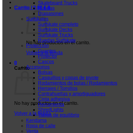
Skateboard Trucks
Carrito /
0,00
€
0
Ruedas
Diapasones
Surfskates
Surfskate completo
Surfskate Decks
Surfskate Trucks
Ruedas Surfskate
No hay productos en el carrito.
Protección
Guantes
Volver a la tienda
Protector
Cascos
0
Accesorios
Carrito
Bolsas
Casquillos y copas de pivote
Rodamientos de bolas / Rodamientos
Herrajes / Tornillos
Contrahuellas y amortiguadores
Cinta adhesiva
No hay productos en el carrito.
Herramienta
ShredLights
Volver a la tienda
Tablas de equilibrio
Kendama
Ropa de calle
Venta