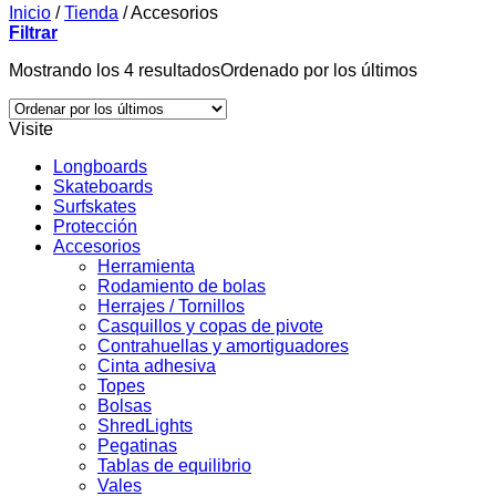
Inicio
/
Tienda
/
Accesorios
Filtrar
Mostrando los 4 resultados
Ordenado por los últimos
Visite
Longboards
Skateboards
Surfskates
Protección
Accesorios
Herramienta
Rodamiento de bolas
Herrajes / Tornillos
Casquillos y copas de pivote
Contrahuellas y amortiguadores
Cinta adhesiva
Topes
Bolsas
ShredLights
Pegatinas
Tablas de equilibrio
Vales