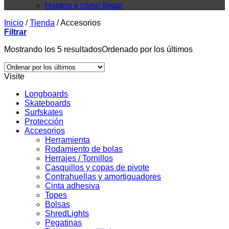
Horario y cómo llegar
Inicio
/
Tienda
/
Accesorios
Filtrar
Mostrando los 5 resultados
Ordenado por los últimos
Visite
Longboards
Skateboards
Surfskates
Protección
Accesorios
Herramienta
Rodamiento de bolas
Herrajes / Tornillos
Casquillos y copas de pivote
Contrahuellas y amortiguadores
Cinta adhesiva
Topes
Bolsas
ShredLights
Pegatinas