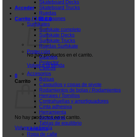
Skateboard Decks
Skateboard Trucks
Acceder
Ruedas
Diapasones
Carrito /
0,00
€
0
Surfskates
Surfskate completo
Surfskate Decks
Surfskate Trucks
Ruedas Surfskate
Protección
No hay productos en el carrito.
Guantes
Protector
Volver a la tienda
Cascos
Accesorios
0
Bolsas
Carrito
Casquillos y copas de pivote
Rodamientos de bolas / Rodamientos
Herrajes / Tornillos
Contrahuellas y amortiguadores
Cinta adhesiva
Herramienta
No hay productos en el carrito.
ShredLights
Tablas de equilibrio
Volver a la tienda
Kendama
Ropa de calle