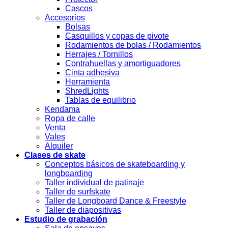
Cascos
Accesorios
Bolsas
Casquillos y copas de pivote
Rodamientos de bolas / Rodamientos
Herrajes / Tornillos
Contrahuellas y amortiguadores
Cinta adhesiva
Herramienta
ShredLights
Tablas de equilibrio
Kendama
Ropa de calle
Venta
Vales
Alquiler
Clases de skate
Conceptos básicos de skateboarding y
longboarding
Taller individual de patinaje
Taller de surfskate
Taller de Longboard Dance & Freestyle
Taller de diapositivas
Estudio de grabación