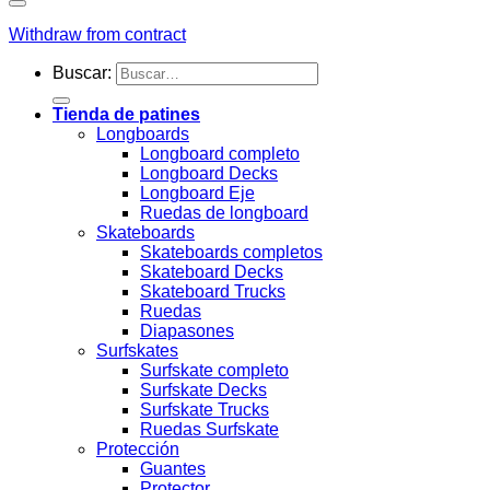
Withdraw from contract
Buscar:
Tienda de patines
Longboards
Longboard completo
Longboard Decks
Longboard Eje
Ruedas de longboard
Skateboards
Skateboards completos
Skateboard Decks
Skateboard Trucks
Ruedas
Diapasones
Surfskates
Surfskate completo
Surfskate Decks
Surfskate Trucks
Ruedas Surfskate
Protección
Guantes
Protector