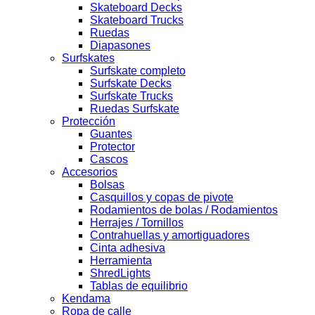
Skateboard Decks
Skateboard Trucks
Ruedas
Diapasones
Surfskates
Surfskate completo
Surfskate Decks
Surfskate Trucks
Ruedas Surfskate
Protección
Guantes
Protector
Cascos
Accesorios
Bolsas
Casquillos y copas de pivote
Rodamientos de bolas / Rodamientos
Herrajes / Tornillos
Contrahuellas y amortiguadores
Cinta adhesiva
Herramienta
ShredLights
Tablas de equilibrio
Kendama
Ropa de calle