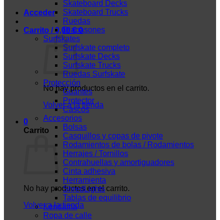
Skateboard Decks
Skateboard Trucks
Acceder
Ruedas
Diapasones
Carrito /
0,00
€
0
Surfskates
Surfskate completo
Surfskate Decks
Surfskate Trucks
Ruedas Surfskate
Protección
No hay productos en el carrito.
Guantes
Protector
Volver a la tienda
Cascos
Accesorios
0
Bolsas
Carrito
Casquillos y copas de pivote
Rodamientos de bolas / Rodamientos
Herrajes / Tornillos
Contrahuellas y amortiguadores
Cinta adhesiva
Herramienta
No hay productos en el carrito.
ShredLights
Tablas de equilibrio
Volver a la tienda
Kendama
Ropa de calle