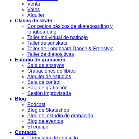
Venta
Vales
Alquiler
Clases de skate
Conceptos básicos de skateboarding y
longboarding
Taller individual de patinaje
Taller de surfskate
Taller de Longboard Dance & Freestyle
Taller de diapositivas
Estudio de grabación
Sala de ensayos
Grabaciones de libros
Alquiler de estudios
Sala de control
Sala de grabación
Sesión improvisada
Blog
Podcast
Blog de Skateshop
Blog del estudio de grabación
Blog de eventos
El equipo
Contacto
Formulario de contacto