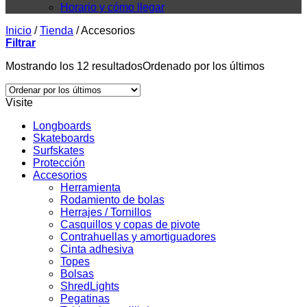
Horario y cómo llegar
Inicio
/
Tienda
/
Accesorios
Filtrar
Mostrando los 12 resultados
Ordenado por los últimos
Visite
Longboards
Skateboards
Surfskates
Protección
Accesorios
Herramienta
Rodamiento de bolas
Herrajes / Tornillos
Casquillos y copas de pivote
Contrahuellas y amortiguadores
Cinta adhesiva
Topes
Bolsas
ShredLights
Pegatinas